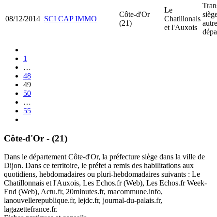
Tran
Le
Côte-d'Or
siège
08/12/2014
SCI CAP IMMO
Chatillonais
(21)
autr
et l'Auxois
dépa
1
…
48
49
50
…
55
Côte-d'Or - (21)
Dans le département Côte-d'Or, la préfecture siège dans la ville de
Dijon. Dans ce territoire, le préfet a remis des habilitations aux
quotidiens, hebdomadaires ou pluri-hebdomadaires suivants : Le
Chatillonnais et l'Auxois, Les Echos.fr (Web), Les Echos.fr Week-
End (Web), Actu.fr, 20minutes.fr, macommune.info,
lanouvellerepublique.fr, lejdc.fr, journal-du-palais.fr,
lagazettefrance.fr.