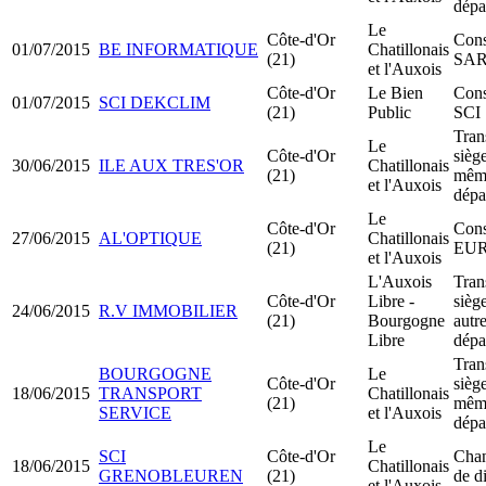
dépa
Le
Côte-d'Or
Cons
01/07/2015
BE INFORMATIQUE
Chatillonais
(21)
SA
et l'Auxois
Côte-d'Or
Le Bien
Cons
01/07/2015
SCI DEKCLIM
(21)
Public
SCI
Tran
Le
Côte-d'Or
siège
30/06/2015
ILE AUX TRES'OR
Chatillonais
(21)
mêm
et l'Auxois
dépa
Le
Côte-d'Or
Cons
27/06/2015
AL'OPTIQUE
Chatillonais
(21)
EU
et l'Auxois
L'Auxois
Tran
Côte-d'Or
Libre -
siège
24/06/2015
R.V IMMOBILIER
(21)
Bourgogne
autr
Libre
dépa
Tran
BOURGOGNE
Le
Côte-d'Or
siège
18/06/2015
TRANSPORT
Chatillonais
(21)
mêm
SERVICE
et l'Auxois
dépa
Le
SCI
Côte-d'Or
Cha
18/06/2015
Chatillonais
GRENOBLEUREN
(21)
de d
et l'Auxois