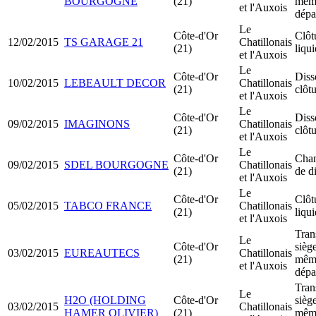
BOURGOGNE
(21)
mêm
et l'Auxois
dépa
Le
Côte-d'Or
Clôt
12/02/2015
TS GARAGE 21
Chatillonais
(21)
liqu
et l'Auxois
Le
Côte-d'Or
Diss
10/02/2015
LEBEAULT DECOR
Chatillonais
(21)
clôt
et l'Auxois
Le
Côte-d'Or
Diss
09/02/2015
IMAGINONS
Chatillonais
(21)
clôt
et l'Auxois
Le
Côte-d'Or
Cha
09/02/2015
SDEL BOURGOGNE
Chatillonais
(21)
de d
et l'Auxois
Le
Côte-d'Or
Clôt
05/02/2015
TABCO FRANCE
Chatillonais
(21)
liqu
et l'Auxois
Tran
Le
Côte-d'Or
siège
03/02/2015
EUREAUTECS
Chatillonais
(21)
mêm
et l'Auxois
dépa
Tran
Le
H2O (HOLDING
Côte-d'Or
siège
03/02/2015
Chatillonais
HAMER OLIVIER)
(21)
mêm