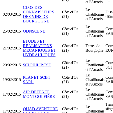
et l'Auxois
CLOS DES
Le
CONNAISSEURS
Côte-d'Or
Diss
02/03/2015
Chatillonais
DES VINS DE
(21)
clôt
et l'Auxois
BOURGOGNE
Le
Côte-d'Or
Cons
25/02/2015
ODNSCENE
Chatillonais
(21)
SA
et l'Auxois
ETUDES ET
REALISATIONS
Côte-d'Or
Terres de
Cons
21/02/2015
MECANIQUES ET
(21)
Bourgogne
EU
HYDRAULIQUES
Le
Côte-d'Or
Cons
20/02/2015
SCI PHILIP.CSF
Chatillonais
(21)
SCI
et l'Auxois
Le
PLANET SCIFI
Côte-d'Or
Cons
19/02/2015
Chatillonais
SARL
(21)
SA
et l'Auxois
Le
AIR DETENTE
Côte-d'Or
Cons
17/02/2015
Chatillonais
MONTGOLFIÈRE
(21)
SA
et l'Auxois
Tran
Le
QUAD AVENTURE
Côte-d'Or
siège
17/02/2015
Chatillonais