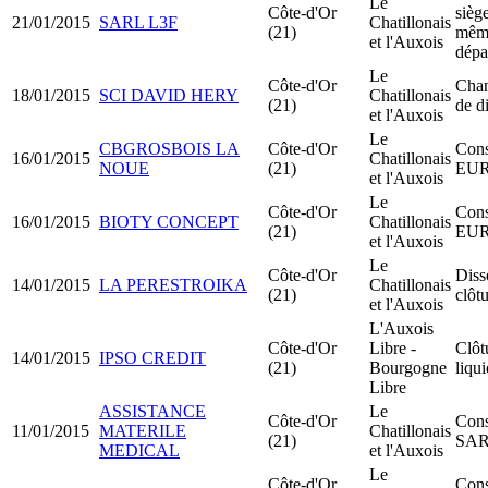
Le
Côte-d'Or
siège
21/01/2015
SARL L3F
Chatillonais
(21)
mêm
et l'Auxois
dépa
Le
Côte-d'Or
Cha
18/01/2015
SCI DAVID HERY
Chatillonais
(21)
de d
et l'Auxois
Le
CBGROSBOIS LA
Côte-d'Or
Cons
16/01/2015
Chatillonais
NOUE
(21)
EU
et l'Auxois
Le
Côte-d'Or
Cons
16/01/2015
BIOTY CONCEPT
Chatillonais
(21)
EU
et l'Auxois
Le
Côte-d'Or
Diss
14/01/2015
LA PERESTROIKA
Chatillonais
(21)
clôt
et l'Auxois
L'Auxois
Côte-d'Or
Libre -
Clôt
14/01/2015
IPSO CREDIT
(21)
Bourgogne
liqu
Libre
ASSISTANCE
Le
Côte-d'Or
Cons
11/01/2015
MATERILE
Chatillonais
(21)
SA
MEDICAL
et l'Auxois
Le
Côte-d'Or
Cons