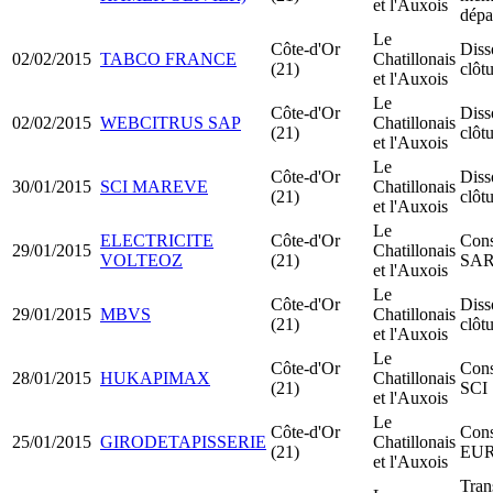
et l'Auxois
dépa
Le
Côte-d'Or
Diss
02/02/2015
TABCO FRANCE
Chatillonais
(21)
clôt
et l'Auxois
Le
Côte-d'Or
Diss
02/02/2015
WEBCITRUS SAP
Chatillonais
(21)
clôt
et l'Auxois
Le
Côte-d'Or
Diss
30/01/2015
SCI MAREVE
Chatillonais
(21)
clôt
et l'Auxois
Le
ELECTRICITE
Côte-d'Or
Cons
29/01/2015
Chatillonais
VOLTEOZ
(21)
SA
et l'Auxois
Le
Côte-d'Or
Diss
29/01/2015
MBVS
Chatillonais
(21)
clôt
et l'Auxois
Le
Côte-d'Or
Cons
28/01/2015
HUKAPIMAX
Chatillonais
(21)
SCI
et l'Auxois
Le
Côte-d'Or
Cons
25/01/2015
GIRODETAPISSERIE
Chatillonais
(21)
EU
et l'Auxois
Tran