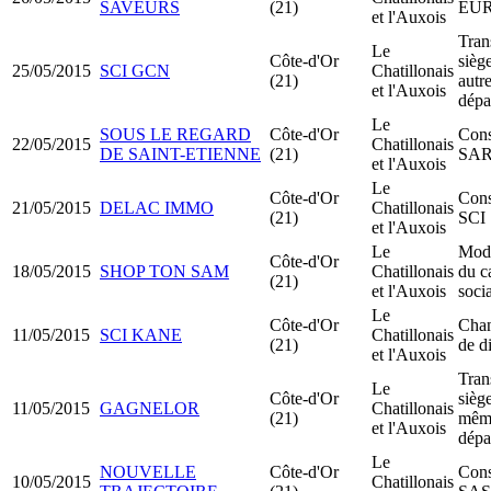
SAVEURS
(21)
EU
et l'Auxois
Tran
Le
Côte-d'Or
siège
25/05/2015
SCI GCN
Chatillonais
(21)
autr
et l'Auxois
dépa
Le
SOUS LE REGARD
Côte-d'Or
Cons
22/05/2015
Chatillonais
DE SAINT-ETIENNE
(21)
SA
et l'Auxois
Le
Côte-d'Or
Cons
21/05/2015
DELAC IMMO
Chatillonais
(21)
SCI
et l'Auxois
Le
Modi
Côte-d'Or
18/05/2015
SHOP TON SAM
Chatillonais
du c
(21)
et l'Auxois
socia
Le
Côte-d'Or
Cha
11/05/2015
SCI KANE
Chatillonais
(21)
de d
et l'Auxois
Tran
Le
Côte-d'Or
siège
11/05/2015
GAGNELOR
Chatillonais
(21)
mêm
et l'Auxois
dépa
Le
NOUVELLE
Côte-d'Or
Cons
10/05/2015
Chatillonais