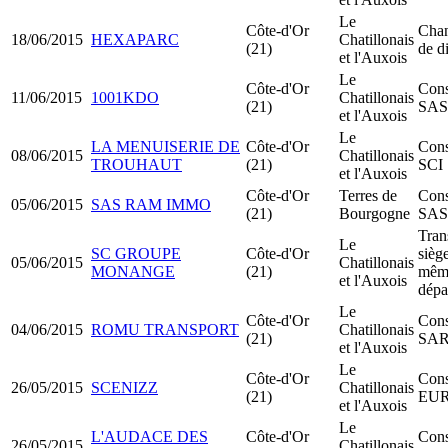
Le
Côte-d'Or
Cha
18/06/2015
HEXAPARC
Chatillonais
(21)
de d
et l'Auxois
Le
Côte-d'Or
Cons
11/06/2015
1001KDO
Chatillonais
(21)
SA
et l'Auxois
Le
LA MENUISERIE DE
Côte-d'Or
Cons
08/06/2015
Chatillonais
TROUHAUT
(21)
SCI
et l'Auxois
Côte-d'Or
Terres de
Cons
05/06/2015
SAS RAM IMMO
(21)
Bourgogne
SA
Tran
Le
SC GROUPE
Côte-d'Or
siège
05/06/2015
Chatillonais
MONANGE
(21)
mêm
et l'Auxois
dépa
Le
Côte-d'Or
Cons
04/06/2015
ROMU TRANSPORT
Chatillonais
(21)
SA
et l'Auxois
Le
Côte-d'Or
Cons
26/05/2015
SCENIZZ
Chatillonais
(21)
EU
et l'Auxois
Le
L'AUDACE DES
Côte-d'Or
Cons
26/05/2015
Chatillonais