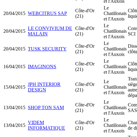
et l'Auxois
Le
Côte-d'Or
Clôt
20/04/2015
WEBCITRUS SAP
Chatillonais
(21)
liqu
et l'Auxois
Le
LE CONVIVIUM DE
Côte-d'Or
Cons
20/04/2015
Chatillonais
MALAIN
(21)
SCI
et l'Auxois
Le
Côte-d'Or
Diss
20/04/2015
TUSK SECURITY
Chatillonais
(21)
clôt
et l'Auxois
Le
Côte-d'Or
Clôt
16/04/2015
IMAGINONS
Chatillonais
(21)
liqu
et l'Auxois
Tran
Le
JPH INTERIOR
Côte-d'Or
siège
15/04/2015
Chatillonais
DESIGN
(21)
autr
et l'Auxois
dépa
Le
Côte-d'Or
Cons
13/04/2015
SHOP TON SAM
Chatillonais
(21)
SA
et l'Auxois
Le
VIDEM
Côte-d'Or
Cha
13/04/2015
Chatillonais
INFORMATIQUE
(21)
de d
et l'Auxois