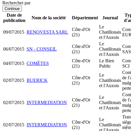
Rechercher par
Continue
Date de
Typ
Nom de la société
Département
Journal
publication
d'a
Le
Côte-d'Or
Cons
09/07/2015
RENOVESTA SARL
Chatillonais
(21)
EU
et l'Auxois
Le
Côte-d'Or
Cons
06/07/2015
SN - CONSEIL
Chatillonais
(21)
SA
et l'Auxois
Côte-d'Or
Le Bien
Cons
04/07/2015
COMÈTES
(21)
Public
SCI
Cont
Le
Côte-d'Or
de l'
02/07/2015
BUERICK
Chatillonais
(21)
malg
et l'Auxois
pert
Cont
Le
Côte-d'Or
de l'
02/07/2015
INTERMEDIATION
Chatillonais
(21)
malg
et l'Auxois
pert
Tran
Le
Côte-d'Or
siège
02/07/2015
INTERMEDIATION
Chatillonais
(21)
mêm
et l'Auxois