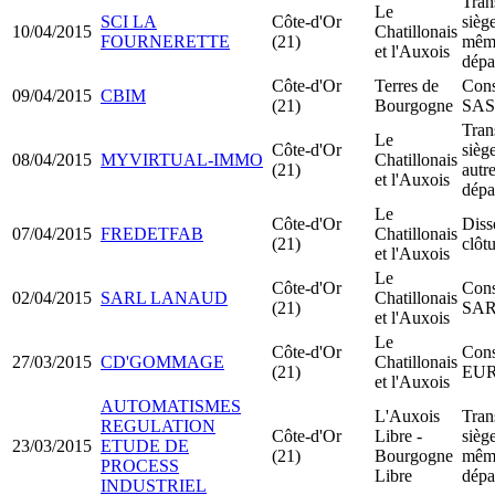
Tran
Le
SCI LA
Côte-d'Or
siège
10/04/2015
Chatillonais
FOURNERETTE
(21)
mêm
et l'Auxois
dépa
Côte-d'Or
Terres de
Cons
09/04/2015
CBIM
(21)
Bourgogne
SA
Tran
Le
Côte-d'Or
siège
08/04/2015
MYVIRTUAL-IMMO
Chatillonais
(21)
autr
et l'Auxois
dépa
Le
Côte-d'Or
Diss
07/04/2015
FREDETFAB
Chatillonais
(21)
clôt
et l'Auxois
Le
Côte-d'Or
Cons
02/04/2015
SARL LANAUD
Chatillonais
(21)
SA
et l'Auxois
Le
Côte-d'Or
Cons
27/03/2015
CD'GOMMAGE
Chatillonais
(21)
EU
et l'Auxois
AUTOMATISMES
L'Auxois
Tran
REGULATION
Côte-d'Or
Libre -
siège
23/03/2015
ETUDE DE
(21)
Bourgogne
mêm
PROCESS
Libre
dépa
INDUSTRIEL