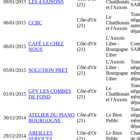
09/01/2015
LES 4 SAISONS
Chatillonais
(21)
SA
et l'Auxois
Tran
Le
Côte-d'Or
siège
06/01/2015
CCBC
Chatillonais
(21)
autr
et l'Auxois
dépa
L'Auxois
CAFÉ LE CHEZ
Côte-d'Or
Libre -
Cons
06/01/2015
NOUS
(21)
Bourgogne
SA
Libre
L'Auxois
Tran
Côte-d'Or
Libre -
siège
05/01/2015
SOLUTION PRET
(21)
Bourgogne
mêm
Libre
dépa
Tran
Le
GFV LES COMBES
Côte-d'Or
siège
01/01/2015
Chatillonais
DE FOND
(21)
mêm
et l'Auxois
dépa
Tran
ATELIER DU PIANO
Côte-d'Or
Le Bien
siège
30/12/2014
BOURGOGNE
(21)
Public
mêm
dépa
ABEILLES
Côte-d'Or
Le Bien
Cha
29/12/2014
SERVICES
(21)
Public
de d