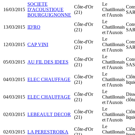
SOCIETE
Le
Côte-d'Or
Cons
16/03/2015
D'ACOUSTIQUE
Chatillonais
(21)
SA
BOURGUIGNONNE
et l'Auxois
Le
Côte-d'Or
Cons
13/03/2015
ID'RO
Chatillonais
(21)
SA
et l'Auxois
Le
Côte-d'Or
Cons
12/03/2015
CAP VINI
Chatillonais
(21)
SA
et l'Auxois
Le
Côte-d'Or
Cons
05/03/2015
AU FIL DES IDEES
Chatillonais
(21)
SA
et l'Auxois
Le
Côte-d'Or
Clôt
04/03/2015
ELEC CHAUFFAGE
Chatillonais
(21)
liqu
et l'Auxois
Le
Côte-d'Or
Diss
04/03/2015
ELEC CHAUFFAGE
Chatillonais
(21)
clôt
et l'Auxois
Le
Côte-d'Or
Clôt
02/03/2015
LEBEAULT DECOR
Chatillonais
(21)
liqu
et l'Auxois
Le
Côte-d'Or
Clôt
02/03/2015
LA PERESTROIKA
Chatillonais
(21)
liqu