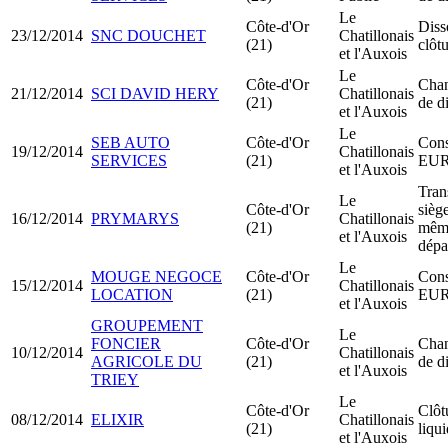
Le
Côte-d'Or
Diss
23/12/2014
SNC DOUCHET
Chatillonais
(21)
clôt
et l'Auxois
Le
Côte-d'Or
Cha
21/12/2014
SCI DAVID HERY
Chatillonais
(21)
de d
et l'Auxois
Le
SEB AUTO
Côte-d'Or
Cons
19/12/2014
Chatillonais
SERVICES
(21)
EU
et l'Auxois
Tran
Le
Côte-d'Or
siège
16/12/2014
PRYMARYS
Chatillonais
(21)
mêm
et l'Auxois
dépa
Le
MOUGE NEGOCE
Côte-d'Or
Cons
15/12/2014
Chatillonais
LOCATION
(21)
EU
et l'Auxois
GROUPEMENT
Le
FONCIER
Côte-d'Or
Cha
10/12/2014
Chatillonais
AGRICOLE DU
(21)
de d
et l'Auxois
TRIEY
Le
Côte-d'Or
Clôt
08/12/2014
ELIXIR
Chatillonais
(21)
liqu
et l'Auxois