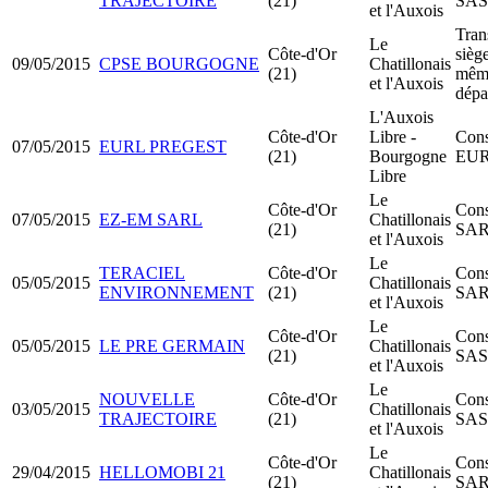
TRAJECTOIRE
(21)
SA
et l'Auxois
Tran
Le
Côte-d'Or
siège
09/05/2015
CPSE BOURGOGNE
Chatillonais
(21)
mêm
et l'Auxois
dépa
L'Auxois
Côte-d'Or
Libre -
Cons
07/05/2015
EURL PREGEST
(21)
Bourgogne
EU
Libre
Le
Côte-d'Or
Cons
07/05/2015
EZ-EM SARL
Chatillonais
(21)
SA
et l'Auxois
Le
TERACIEL
Côte-d'Or
Cons
05/05/2015
Chatillonais
ENVIRONNEMENT
(21)
SA
et l'Auxois
Le
Côte-d'Or
Cons
05/05/2015
LE PRE GERMAIN
Chatillonais
(21)
SA
et l'Auxois
Le
NOUVELLE
Côte-d'Or
Cons
03/05/2015
Chatillonais
TRAJECTOIRE
(21)
SA
et l'Auxois
Le
Côte-d'Or
Cons
29/04/2015
HELLOMOBI 21
Chatillonais
(21)
SA