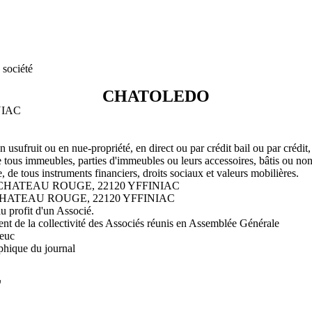
 société
CHATOLEDO
NIAC
 usufruit ou en nue-propriété, en direct ou par crédit bail ou par crédit, l
e tous immeubles, parties d'immeubles ou leurs accessoires, bâtis ou non 
e, de tous instruments financiers, droits sociaux et valeurs mobilières.
U CHATEAU ROUGE, 22120 YFFINIAC
 CHATEAU ROUGE, 22120 YFFINIAC
au profit d'un Associé.
ment de la collectivité des Associés réunis en Assemblée Générale
ieuc
phique du journal
L