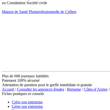
en Constitution Société civile
Maison de Santé Pluriprofessionnelle de Créhen
Plus de 600 journaux habilités
Paiement 100% sécurisé
Attestation de parution pour le greffe immédiate et gratuite
Accueil
/
Consulter les annonces légales
/
Bretagne
/
Côtes-d’Armor
/
Fiches pratiques et conseils
Créer son entreprise
Gérer son entreprise