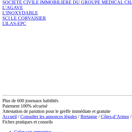
SOCIETE CIVILE IMMOBILIERE DU GROUPE MEDICAL C
L’AGAVE
L'INOXYDABLE
SCI LE CORVAISIER
LILAS-EPC
Plus de 600 journaux habilités
Paiement 100% sécurisé
Attestation de parution pour le greffe immédiate et gratuite
Accueil
/
Consulter les annonces légales
/
Bretagne
/
Côtes-d’Armor
/
Fiches pratiques et conseils
Créer son entreprise