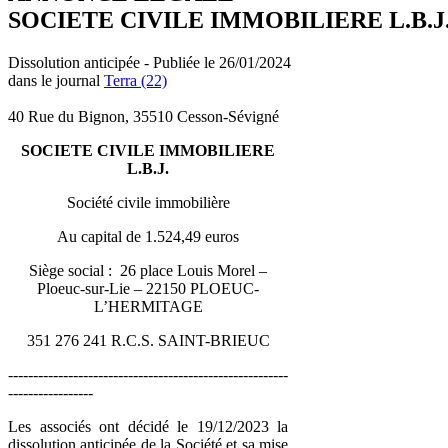
SOCIETE CIVILE IMMOBILIERE L.B.J
Dissolution anticipée - Publiée le 26/01/2024
dans le journal
Terra (22)
40 Rue du Bignon, 35510 Cesson-Sévigné
SOCIETE CIVILE IMMOBILIERE
L.B.J.
Société civile immobilière
Au capital de 1.524,49 euros
Siège social : 26 place Louis Morel –
Ploeuc-sur-Lie – 22150 PLOEUC-
L’HERMITAGE
351 276 241 R.C.S. SAINT-BRIEUC
--------------------------------------------------------
-----------------
Les associés ont décidé le 19/12/2023 la
dissolution anticipée de la Société et sa mise