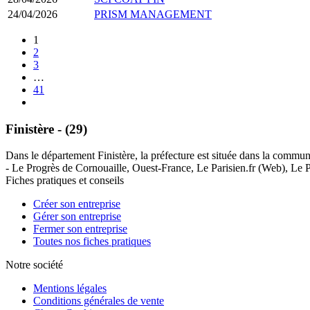
24/04/2026
PRISM MANAGEMENT
1
2
3
…
41
Finistère - (29)
Dans le département Finistère, la préfecture est située dans la commu
- Le Progrès de Cornouaille, Ouest-France, Le Parisien.fr (Web), Le P
Fiches pratiques et conseils
Créer son entreprise
Gérer son entreprise
Fermer son entreprise
Toutes nos fiches pratiques
Notre société
Mentions légales
Conditions générales de vente