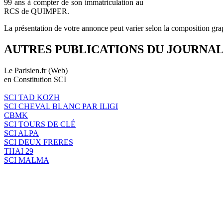
99 ans à compter de son immatriculation au
RCS de QUIMPER.
La présentation de votre annonce peut varier selon la composition gra
AUTRES PUBLICATIONS DU JOURNA
Le Parisien.fr (Web)
en Constitution SCI
SCI TAD KOZH
SCI CHEVAL BLANC PAR ILIGI
CBMK
SCI TOURS DE CLÉ
SCI ALPA
SCI DEUX FRERES
THAI 29
SCI MALMA