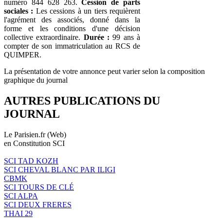
numéro 844 628 263.
Cession de parts
sociales :
Les cessions à un tiers requièrent
l'agrément des associés, donné dans la
forme et les conditions d'une décision
collective extraordinaire.
Durée :
99 ans à
compter de son immatriculation au RCS de
QUIMPER.
La présentation de votre annonce peut varier selon la composition
graphique du journal
AUTRES PUBLICATIONS DU
JOURNAL
Le Parisien.fr (Web)
en Constitution SCI
SCI TAD KOZH
SCI CHEVAL BLANC PAR ILIGI
CBMK
SCI TOURS DE CLÉ
SCI ALPA
SCI DEUX FRERES
THAI 29