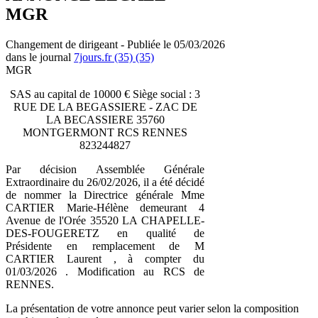
MGR
Changement de dirigeant - Publiée le 05/03/2026
dans le journal
7jours.fr (35) (35)
MGR
SAS au capital de 10000 € Siège social : 3
RUE DE LA BEGASSIERE - ZAC DE
LA BECASSIERE 35760
MONTGERMONT RCS RENNES
823244827
Par décision Assemblée Générale
Extraordinaire du 26/02/2026, il a été décidé
de nommer la Directrice générale Mme
CARTIER Marie-Hélène demeurant 4
Avenue de l'Orée 35520 LA CHAPELLE-
DES-FOUGERETZ en qualité de
Présidente en remplacement de M
CARTIER Laurent , à compter du
01/03/2026 . Modification au RCS de
RENNES.
La présentation de votre annonce peut varier selon la composition