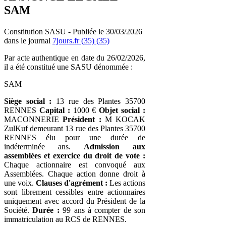
SAM
Constitution SASU - Publiée le 30/03/2026
dans le journal
7jours.fr (35) (35)
Par acte authentique en date du 26/02/2026,
il a été constitué une SASU dénommée :
SAM
Siège social :
13 rue des Plantes 35700
RENNES
Capital :
1000 €
Objet social :
MACONNERIE
Président :
M KOCAK
ZulKuf demeurant 13 rue des Plantes 35700
RENNES élu pour une durée de
indéterminée ans.
Admission aux
assemblées et exercice du droit de vote :
Chaque actionnaire est convoqué aux
Assemblées. Chaque action donne droit à
une voix.
Clauses d'agrément :
Les actions
sont librement cessibles entre actionnaires
uniquement avec accord du Président de la
Société.
Durée :
99 ans à compter de son
immatriculation au RCS de RENNES.