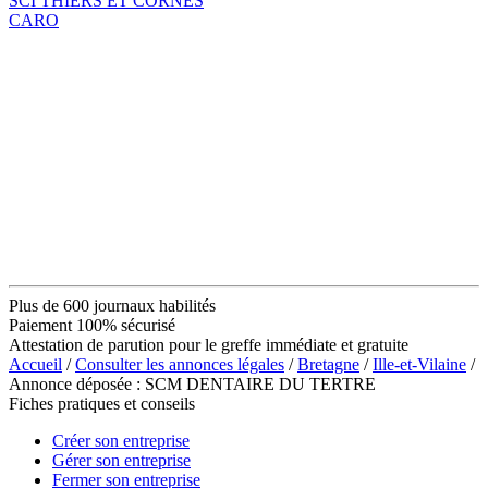
SCI THIERS ET CORNES
CARO
Plus de 600 journaux habilités
Paiement 100% sécurisé
Attestation de parution pour le greffe immédiate et gratuite
Accueil
/
Consulter les annonces légales
/
Bretagne
/
Ille-et-Vilaine
/
Annonce déposée : SCM DENTAIRE DU TERTRE
Fiches pratiques et conseils
Créer son entreprise
Gérer son entreprise
Fermer son entreprise