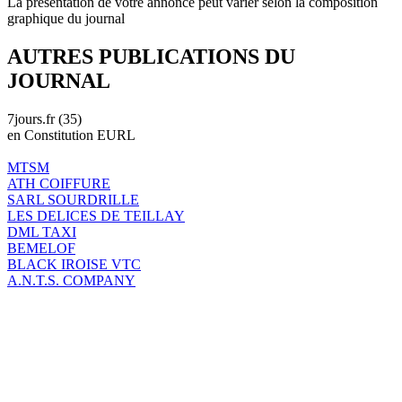
La présentation de votre annonce peut varier selon la composition
graphique du journal
AUTRES PUBLICATIONS DU
JOURNAL
7jours.fr (35)
en Constitution EURL
MTSM
ATH COIFFURE
SARL SOURDRILLE
LES DELICES DE TEILLAY
DML TAXI
BEMELOF
BLACK IROISE VTC
A.N.T.S. COMPANY