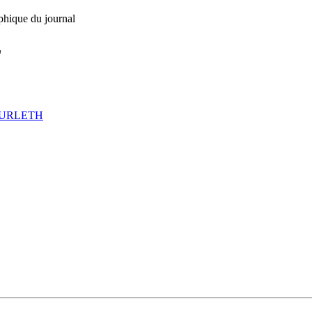
phique du journal
L
OURLETH