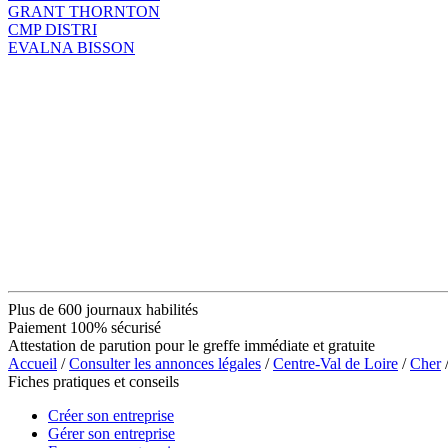
GRANT THORNTON
CMP DISTRI
EVALNA BISSON
Plus de 600 journaux habilités
Paiement 100% sécurisé
Attestation de parution pour le greffe immédiate et gratuite
Accueil
/
Consulter les annonces légales
/
Centre-Val de Loire
/
Cher
Fiches pratiques et conseils
Créer son entreprise
Gérer son entreprise