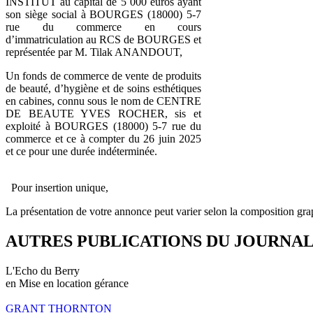
INSTITUT au capital de 5 000 euros ayant
son siège social à BOURGES (18000) 5-7
rue du commerce en cours
d’immatriculation au RCS de BOURGES et
représentée par M. Tilak ANANDOUT,
Un fonds de commerce de vente de produits
de beauté, d’hygiène et de soins esthétiques
en cabines, connu sous le nom de CENTRE
DE BEAUTE YVES ROCHER, sis et
exploité à BOURGES (18000) 5-7 rue du
commerce et ce à compter du 26 juin 2025
et ce pour une durée indéterminée.
Pour insertion unique,
La présentation de votre annonce peut varier selon la composition gra
AUTRES PUBLICATIONS DU JOURNA
L'Echo du Berry
en Mise en location gérance
GRANT THORNTON