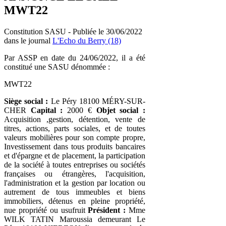
MWT22
Constitution SASU - Publiée le 30/06/2022
dans le journal
L'Echo du Berry (18)
Par ASSP en date du 24/06/2022, il a été
constitué une SASU dénommée :
MWT22
Siège social :
Le Péry 18100 MÉRY-SUR-
CHER
Capital :
2000 €
Objet social :
Acquisition ,gestion, détention, vente de
titres, actions, parts sociales, et de toutes
valeurs mobilières pour son compte propre,
Investissement dans tous produits bancaires
et d'épargne et de placement, la participation
de la société à toutes entreprises ou sociétés
françaises ou étrangères, l'acquisition,
l'administration et la gestion par location ou
autrement de tous immeubles et biens
immobiliers, détenus en pleine propriété,
nue propriété ou usufruit
Président :
Mme
WILK TATIN Maroussia demeurant Le