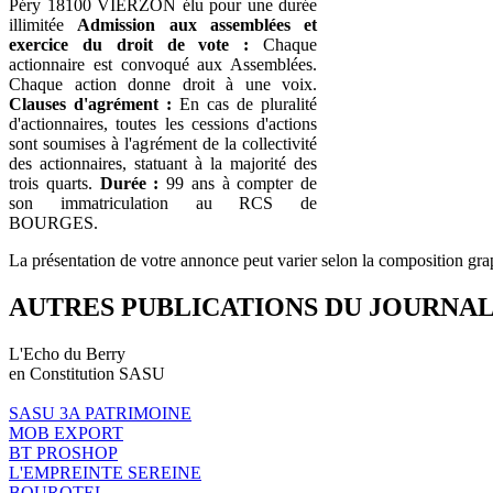
Péry 18100 VIERZON élu pour une durée
illimitée
Admission aux assemblées et
exercice du droit de vote :
Chaque
actionnaire est convoqué aux Assemblées.
Chaque action donne droit à une voix.
Clauses d'agrément :
En cas de pluralité
d'actionnaires, toutes les cessions d'actions
sont soumises à l'agrément de la collectivité
des actionnaires, statuant à la majorité des
trois quarts.
Durée :
99 ans à compter de
son immatriculation au RCS de
BOURGES.
La présentation de votre annonce peut varier selon la composition gra
AUTRES PUBLICATIONS DU JOURNA
L'Echo du Berry
en Constitution SASU
SASU 3A PATRIMOINE
MOB EXPORT
BT PROSHOP
L'EMPREINTE SEREINE
BOUROTEL