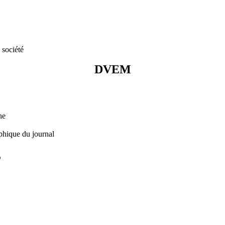
 société
DVEM
he
phique du journal
L