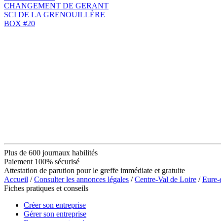
CHANGEMENT DE GERANT
SCI DE LA GRENOUILLÈRE
BOX #20
Plus de 600 journaux habilités
Paiement 100% sécurisé
Attestation de parution pour le greffe immédiate et gratuite
Accueil
/
Consulter les annonces légales
/
Centre-Val de Loire
/
Eure-
Fiches pratiques et conseils
Créer son entreprise
Gérer son entreprise