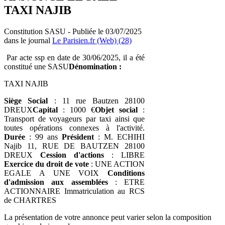
TAXI NAJIB
Constitution SASU - Publiée le 03/07/2025
dans le journal
Le Parisien.fr (Web) (28)
Par acte ssp en date de 30/06/2025, il a été
constitué une SASU
Dénomination :
TAXI NAJIB
Siège Social
: 11 rue Bautzen 28100
DREUX
Capital
: 1000 €
Objet social
:
Transport de voyageurs par taxi ainsi que
toutes opérations connexes à l'activité.
Durée
: 99 ans
Président
: M. ECHIHI
Najib 11, RUE DE BAUTZEN 28100
DREUX
Cession d'actions
: LIBRE
Exercice du droit de vote
: UNE ACTION
EGALE A UNE VOIX
Conditions
d'admission aux assemblées
: ETRE
ACTIONNAIRE Immatriculation au RCS
de CHARTRES
La présentation de votre annonce peut varier selon la composition