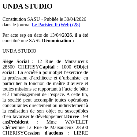
UNDA STUDIO
Constitution SASU - Publiée le 30/04/2026
dans le journal
Le Parisien.fr (Web) (28)
Par acte ssp en date de 13/04/2026, il a été
constitué une SASU
Dénomination :
UNDA STUDIO
Siège Social
: 12 Rue de Marsauceux
28500 CHERISY
Capital
: 1000 €
Objet
social
: La société a pour objet l’exercice de
la profession d’architecte et d’urbaniste, en
particulier la fonction de maître d’œuvre et
toutes missions se rapportant à l’acte de bâtir
et à l’aménagement de l’espace. A cette fin,
la société peut accomplir toutes opérations
concourantes directement ou indirectement à
la réalisation de son objet ou susceptibles
d’en favoriser le développement.
Durée
: 99
ans
Président
: Mme WAVELET
Clémentine 12 Rue de Marsauceux 28500
CHERISY
Cession d'actions
: LIBRE