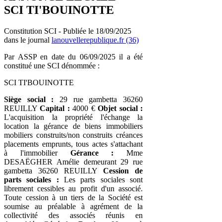
SCI TI'BOUINOTTE
Constitution SCI - Publiée le 18/09/2025
dans le journal
lanouvellerepublique.fr (36)
Par ASSP en date du 06/09/2025 il a été
constitué une SCI dénommée :
SCI TI'BOUINOTTE
Siège social :
29 rue gambetta 36260
REUILLY
Capital :
4000 €
Objet social :
L'acquisition la propriété l'échange la
location la gérance de biens immobiliers
mobiliers construits/non construits créances
placements emprunts, tous actes s'attachant
à l'immobilier
Gérance :
Mme
DESAËGHER Amélie demeurant 29 rue
gambetta 36260 REUILLY
Cession de
parts sociales :
Les parts sociales sont
librement cessibles au profit d'un associé.
Toute cession à un tiers de la Société est
soumise au préalable à agrément de la
collectivité des associés réunis en