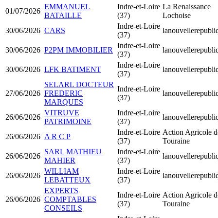
EMMANUEL
Indre-et-Loire
La Renaissance
01/07/2026
BATAILLE
(37)
Lochoise
Indre-et-Loire
30/06/2026
CARS
lanouvellerepubli
(37)
Indre-et-Loire
30/06/2026
P2PM IMMOBILIER
lanouvellerepubli
(37)
Indre-et-Loire
30/06/2026
LFK BATIMENT
lanouvellerepubli
(37)
SELARL DOCTEUR
Indre-et-Loire
27/06/2026
FREDERIC
lanouvellerepubli
(37)
MARQUES
VITRUVE
Indre-et-Loire
26/06/2026
lanouvellerepubli
PATRIMOINE
(37)
Indre-et-Loire
Action Agricole d
26/06/2026
A R C P
(37)
Touraine
SARL MATHIEU
Indre-et-Loire
26/06/2026
lanouvellerepubli
MAHIER
(37)
WILLIAM
Indre-et-Loire
26/06/2026
lanouvellerepubli
LEBATTEUX
(37)
EXPERTS
Indre-et-Loire
Action Agricole d
26/06/2026
COMPTABLES
(37)
Touraine
CONSEILS