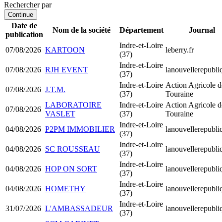
Rechercher par
Continue
Date de
Nom de la société
Département
Journal
publication
Indre-et-Loire
07/08/2026
KARTOON
leberry.fr
(37)
Indre-et-Loire
07/08/2026
RJH EVENT
lanouvellerepubli
(37)
Indre-et-Loire
Action Agricole d
07/08/2026
J.T.M.
(37)
Touraine
LABORATOIRE
Indre-et-Loire
Action Agricole d
07/08/2026
VASLET
(37)
Touraine
Indre-et-Loire
04/08/2026
P2PM IMMOBILIER
lanouvellerepubli
(37)
Indre-et-Loire
04/08/2026
SC ROUSSEAU
lanouvellerepubli
(37)
Indre-et-Loire
04/08/2026
HOP ON SORT
lanouvellerepubli
(37)
Indre-et-Loire
04/08/2026
HOMETHY
lanouvellerepubli
(37)
Indre-et-Loire
31/07/2026
L'AMBASSADEUR
lanouvellerepubli
(37)