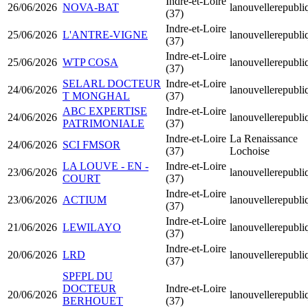
Indre-et-Loire
26/06/2026
NOVA-BAT
lanouvellerepubli
(37)
Indre-et-Loire
25/06/2026
L'ANTRE-VIGNE
lanouvellerepubli
(37)
Indre-et-Loire
25/06/2026
WTP COSA
lanouvellerepubli
(37)
SELARL DOCTEUR
Indre-et-Loire
24/06/2026
lanouvellerepubli
T MONGHAL
(37)
ABC EXPERTISE
Indre-et-Loire
24/06/2026
lanouvellerepubli
PATRIMONIALE
(37)
Indre-et-Loire
La Renaissance
24/06/2026
SCI FMSOR
(37)
Lochoise
LA LOUVE - EN -
Indre-et-Loire
23/06/2026
lanouvellerepubli
COURT
(37)
Indre-et-Loire
23/06/2026
ACTIUM
lanouvellerepubli
(37)
Indre-et-Loire
21/06/2026
LEWILAYO
lanouvellerepubli
(37)
Indre-et-Loire
20/06/2026
LRD
lanouvellerepubli
(37)
SPFPL DU
DOCTEUR
Indre-et-Loire
20/06/2026
lanouvellerepubli
BERHOUET
(37)