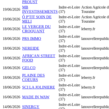
PROUST
MB
Indre-et-Loire
Action Agricole d
19/06/2026
INVESTISSEMENTS
(37)
Touraine
Ô P'TIT SOIN DE
Indre-et-Loire
Action Agricole d
19/06/2026
MELI
(37)
Touraine
LE VERGER DU
Indre-et-Loire
18/06/2026
leberry.fr
CROQUANT
(37)
Indre-et-Loire
18/06/2026
PRS IMMO
lanouvellerepubli
(37)
Indre-et-Loire
18/06/2026
NEREIDE
lanouvellerepubli
(37)
AFRICAN STREET
Indre-et-Loire
18/06/2026
lanouvellerepubli
FOOD
(37)
Indre-et-Loire
18/06/2026
GELCO
lanouvellerepubli
(37)
PLAINE DES
Indre-et-Loire
18/06/2026
leberry.fr
COEURS
(37)
Indre-et-Loire
18/06/2026
SCI LA JOLINIERE
leberry.fr
(37)
Indre-et-Loire
16/06/2026
MADE IN WAW
lanouvellerepubli
(37)
Indre-et-Loire
14/06/2026
SINERGY
lanouvellerepubli
(37)