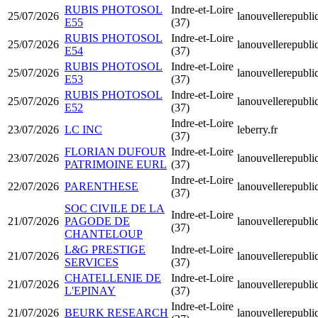
RUBIS PHOTOSOL
Indre-et-Loire
25/07/2026
lanouvellerepubli
E55
(37)
RUBIS PHOTOSOL
Indre-et-Loire
25/07/2026
lanouvellerepubli
E54
(37)
RUBIS PHOTOSOL
Indre-et-Loire
25/07/2026
lanouvellerepubli
E53
(37)
RUBIS PHOTOSOL
Indre-et-Loire
25/07/2026
lanouvellerepubli
E52
(37)
Indre-et-Loire
23/07/2026
LC INC
leberry.fr
(37)
FLORIAN DUFOUR
Indre-et-Loire
23/07/2026
lanouvellerepubli
PATRIMOINE EURL
(37)
Indre-et-Loire
22/07/2026
PARENTHESE
lanouvellerepubli
(37)
SOC CIVILE DE LA
Indre-et-Loire
21/07/2026
PAGODE DE
lanouvellerepubli
(37)
CHANTELOUP
L&G PRESTIGE
Indre-et-Loire
21/07/2026
lanouvellerepubli
SERVICES
(37)
CHATELLENIE DE
Indre-et-Loire
21/07/2026
lanouvellerepubli
L'EPINAY
(37)
Indre-et-Loire
21/07/2026
BEURK RESEARCH
lanouvellerepubli