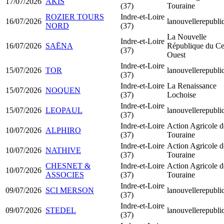
17/07/2026
AKIS
(37)
Touraine
ROZIER TOURS
Indre-et-Loire
16/07/2026
lanouvellerepubli
NORD
(37)
La Nouvelle
Indre-et-Loire
16/07/2026
SAĒNA
République du Ce
(37)
Ouest
Indre-et-Loire
15/07/2026
TOR
lanouvellerepubli
(37)
Indre-et-Loire
La Renaissance
15/07/2026
NOQUEN
(37)
Lochoise
Indre-et-Loire
15/07/2026
LEOPAUL
lanouvellerepubli
(37)
Indre-et-Loire
Action Agricole d
10/07/2026
ALPHIRO
(37)
Touraine
Indre-et-Loire
Action Agricole d
10/07/2026
NATHIVE
(37)
Touraine
CHESNET &
Indre-et-Loire
Action Agricole d
10/07/2026
ASSOCIES
(37)
Touraine
Indre-et-Loire
09/07/2026
SCI MERSON
lanouvellerepubli
(37)
Indre-et-Loire
09/07/2026
STEDEL
lanouvellerepubli
(37)