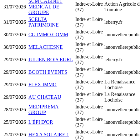
SCM CABINET
Indre-et-Loire
Action Agricole d
31/07/2026
MEDICAL DE
(37)
Touraine
GROUPE
SCELTA
Indre-et-Loire
31/07/2026
leberry.fr
PATRIMOINE
(37)
Indre-et-Loire
30/07/2026
CG IMMO.COMM
lanouvellerepubli
(37)
Indre-et-Loire
30/07/2026
MELACHESNE
lanouvellerepubli
(37)
Indre-et-Loire
29/07/2026
JULIEN BOIS EURL
leberry.fr
(37)
Indre-et-Loire
29/07/2026
BOOTH EVENTS
lanouvellerepubli
(37)
Indre-et-Loire
La Renaissance
29/07/2026
FLEX IMMO
(37)
Lochoise
Indre-et-Loire
La Renaissance
29/07/2026
AU CHATEAU
(37)
Lochoise
MEDIPREMA
Indre-et-Loire
28/07/2026
lanouvellerepubli
GROUP
(37)
Indre-et-Loire
25/07/2026
L'ÉPI D'OR
lanouvellerepubli
(37)
Indre-et-Loire
25/07/2026
HEXA SOLAIRE 1
lanouvellerepubli
(37)