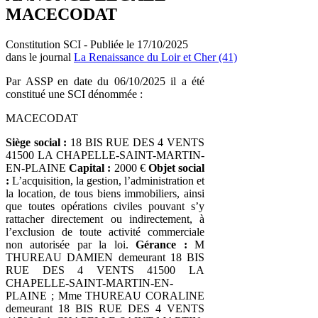
MACECODAT
Constitution SCI - Publiée le 17/10/2025
dans le journal
La Renaissance du Loir et Cher (41)
Par ASSP en date du 06/10/2025 il a été
constitué une SCI dénommée :
MACECODAT
Siège social :
18 BIS RUE DES 4 VENTS
41500 LA CHAPELLE-SAINT-MARTIN-
EN-PLAINE
Capital :
2000 €
Objet social
:
L’acquisition, la gestion, l’administration et
la location, de tous biens immobiliers, ainsi
que toutes opérations civiles pouvant s’y
rattacher directement ou indirectement, à
l’exclusion de toute activité commerciale
non autorisée par la loi.
Gérance :
M
THUREAU DAMIEN demeurant 18 BIS
RUE DES 4 VENTS 41500 LA
CHAPELLE-SAINT-MARTIN-EN-
PLAINE ; Mme THUREAU CORALINE
demeurant 18 BIS RUE DES 4 VENTS