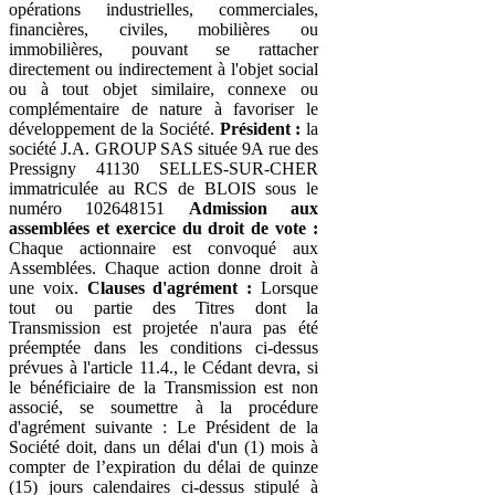
opérations industrielles, commerciales,
financières, civiles, mobilières ou
immobilières, pouvant se rattacher
directement ou indirectement à l'objet social
ou à tout objet similaire, connexe ou
complémentaire de nature à favoriser le
développement de la Société.
Président :
la
société J.A. GROUP SAS située 9A rue des
Pressigny 41130 SELLES-SUR-CHER
immatriculée au RCS de BLOIS sous le
numéro 102648151
Admission aux
assemblées et exercice du droit de vote :
Chaque actionnaire est convoqué aux
Assemblées. Chaque action donne droit à
une voix.
Clauses d'agrément :
Lorsque
tout ou partie des Titres dont la
Transmission est projetée n'aura pas été
préemptée dans les conditions ci-dessus
prévues à l'article 11.4., le Cédant devra, si
le bénéficiaire de la Transmission est non
associé, se soumettre à la procédure
d'agrément suivante : Le Président de la
Société doit, dans un délai d'un (1) mois à
compter de l’expiration du délai de quinze
(15) jours calendaires ci-dessus stipulé à