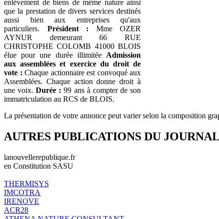
enlèvement de biens de même nature ainsi
que la prestation de divers services destinés
aussi bien aux entreprises qu'aux
particuliers.
Président :
Mme OZER
AYNUR demeurant 66 RUE
CHRISTOPHE COLOMB 41000 BLOIS
élue pour une durée illimitée
Admission
aux assemblées et exercice du droit de
vote :
Chaque actionnaire est convoqué aux
Assemblées. Chaque action donne droit à
une voix.
Durée :
99 ans à compter de son
immatriculation au RCS de BLOIS.
La présentation de votre annonce peut varier selon la composition gra
AUTRES PUBLICATIONS DU JOURNA
lanouvellerepublique.fr
en Constitution SASU
THERMISYS
IMCOTRA
IRENOVE
ACR28
ATHENA NATURE CONSULTANT