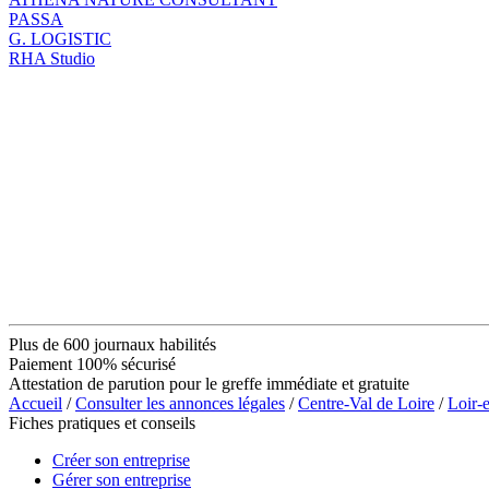
PASSA
G. LOGISTIC
RHA Studio
Plus de 600 journaux habilités
Paiement 100% sécurisé
Attestation de parution pour le greffe immédiate et gratuite
Accueil
/
Consulter les annonces légales
/
Centre-Val de Loire
/
Loir-
Fiches pratiques et conseils
Créer son entreprise
Gérer son entreprise