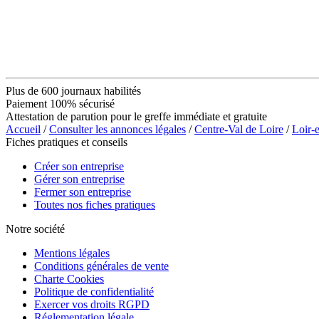
Plus de 600 journaux habilités
Paiement 100% sécurisé
Attestation de parution pour le greffe immédiate et gratuite
Accueil
/
Consulter les annonces légales
/
Centre-Val de Loire
/
Loir-
Fiches pratiques et conseils
Créer son entreprise
Gérer son entreprise
Fermer son entreprise
Toutes nos fiches pratiques
Notre société
Mentions légales
Conditions générales de vente
Charte Cookies
Politique de confidentialité
Exercer vos droits RGPD
Réglementation légale