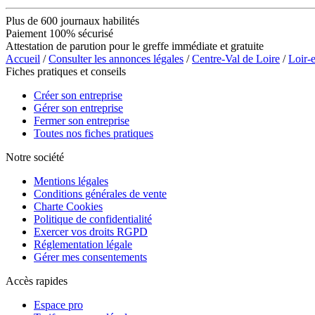
Plus de 600 journaux habilités
Paiement 100% sécurisé
Attestation de parution pour le greffe immédiate et gratuite
Accueil
/
Consulter les annonces légales
/
Centre-Val de Loire
/
Loir-
Fiches pratiques et conseils
Créer son entreprise
Gérer son entreprise
Fermer son entreprise
Toutes nos fiches pratiques
Notre société
Mentions légales
Conditions générales de vente
Charte Cookies
Politique de confidentialité
Exercer vos droits RGPD
Réglementation légale
Gérer mes consentements
Accès rapides
Espace pro