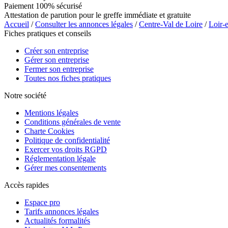
Paiement 100% sécurisé
Attestation de parution pour le greffe immédiate et gratuite
Accueil
/
Consulter les annonces légales
/
Centre-Val de Loire
/
Loir-
Fiches pratiques et conseils
Créer son entreprise
Gérer son entreprise
Fermer son entreprise
Toutes nos fiches pratiques
Notre société
Mentions légales
Conditions générales de vente
Charte Cookies
Politique de confidentialité
Exercer vos droits RGPD
Réglementation légale
Gérer mes consentements
Accès rapides
Espace pro
Tarifs annonces légales
Actualités formalités