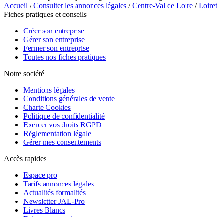
Accueil
/
Consulter les annonces légales
/
Centre-Val de Loire
/
Loiret
Fiches pratiques et conseils
Créer son entreprise
Gérer son entreprise
Fermer son entreprise
Toutes nos fiches pratiques
Notre société
Mentions légales
Conditions générales de vente
Charte Cookies
Politique de confidentialité
Exercer vos droits RGPD
Réglementation légale
Gérer mes consentements
Accès rapides
Espace pro
Tarifs annonces légales
Actualités formalités
Newsletter JAL-Pro
Livres Blancs