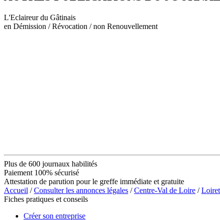
L'Eclaireur du Gâtinais
en Démission / Révocation / non Renouvellement
Plus de 600 journaux habilités
Paiement 100% sécurisé
Attestation de parution pour le greffe immédiate et gratuite
Accueil
/
Consulter les annonces légales
/
Centre-Val de Loire
/
Loiret
Fiches pratiques et conseils
Créer son entreprise