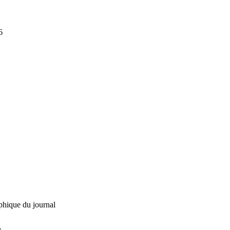
6
phique du journal
L