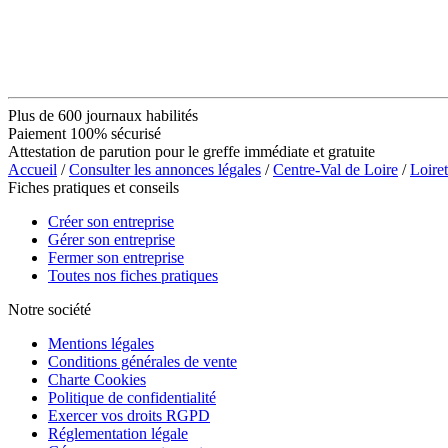
Plus de 600 journaux habilités
Paiement 100% sécurisé
Attestation de parution pour le greffe immédiate et gratuite
Accueil
/
Consulter les annonces légales
/
Centre-Val de Loire
/
Loiret
Fiches pratiques et conseils
Créer son entreprise
Gérer son entreprise
Fermer son entreprise
Toutes nos fiches pratiques
Notre société
Mentions légales
Conditions générales de vente
Charte Cookies
Politique de confidentialité
Exercer vos droits RGPD
Réglementation légale