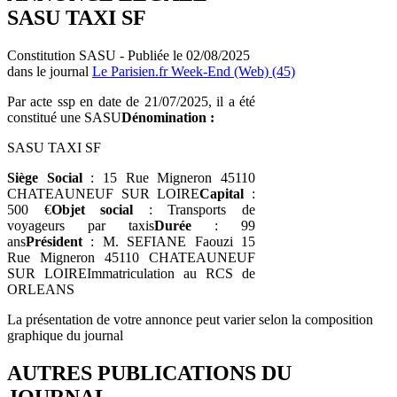
SASU TAXI SF
Constitution SASU - Publiée le 02/08/2025
dans le journal
Le Parisien.fr Week-End (Web) (45)
Par acte ssp en date de 21/07/2025, il a été
constitué une SASU
Dénomination :
SASU TAXI SF
Siège Social
: 15 Rue Migneron 45110
CHATEAUNEUF SUR LOIRE
Capital
:
500 €
Objet social
: Transports de
voyageurs par taxis
Durée
: 99
ans
Président
: M. SEFIANE Faouzi 15
Rue Migneron 45110 CHATEAUNEUF
SUR LOIREImmatriculation au RCS de
ORLEANS
La présentation de votre annonce peut varier selon la composition
graphique du journal
AUTRES PUBLICATIONS DU
JOURNAL