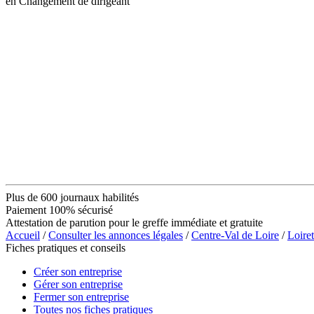
en Changement de dirigeant
Plus de 600 journaux habilités
Paiement 100% sécurisé
Attestation de parution pour le greffe immédiate et gratuite
Accueil
/
Consulter les annonces légales
/
Centre-Val de Loire
/
Loiret
Fiches pratiques et conseils
Créer son entreprise
Gérer son entreprise
Fermer son entreprise
Toutes nos fiches pratiques