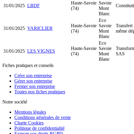
Haute-Savoie
Savoie
31/01/2025
LBDF
Constitu
(74)
Mont
Blanc
Eco
Haute-Savoie
Savoie
Transfert 
31/01/2025
VARICLIER
(74)
Mont
même dép
Blanc
Eco
Haute-Savoie
Savoie
Transfor
31/01/2025
LES VIGNES
(74)
Mont
SAS
Blanc
Fiches pratiques et conseils
Créer son entreprise
Gérer son entreprise
Fermer son entreprise
Toutes nos fiches pratiques
Notre société
Mentions légales
Conditions générales de vente
Charte Cookies
Politique de confidentialité
Exercer vos droits RGPD