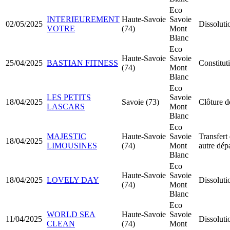
Eco
INTERIEUREMENT
Haute-Savoie
Savoie
02/05/2025
Dissoluti
VOTRE
(74)
Mont
Blanc
Eco
Haute-Savoie
Savoie
25/04/2025
BASTIAN FITNESS
Constitu
(74)
Mont
Blanc
Eco
LES PETITS
Savoie
18/04/2025
Savoie (73)
Clôture d
LASCARS
Mont
Blanc
Eco
MAJESTIC
Haute-Savoie
Savoie
Transfert 
18/04/2025
LIMOUSINES
(74)
Mont
autre dép
Blanc
Eco
Haute-Savoie
Savoie
18/04/2025
LOVELY DAY
Dissoluti
(74)
Mont
Blanc
Eco
WORLD SEA
Haute-Savoie
Savoie
11/04/2025
Dissoluti
CLEAN
(74)
Mont