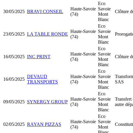
Eco
Haute-Savoie
Savoie
30/05/2025
BRAVI CONSEIL
Clôture d
(74)
Mont
Blanc
Eco
Haute-Savoie
Savoie
23/05/2025
LA TABLE RONDE
Prorogati
(74)
Mont
Blanc
Eco
Haute-Savoie
Savoie
16/05/2025
INC PRINT
Clôture d
(74)
Mont
Blanc
Eco
DEVAUD
Haute-Savoie
Savoie
Transfor
16/05/2025
TRANSPORTS
(74)
Mont
SAS
Blanc
Eco
Haute-Savoie
Savoie
Transfert 
09/05/2025
SYNERGY GROUP
(74)
Mont
autre dép
Blanc
Eco
Haute-Savoie
Savoie
02/05/2025
RAYAN PIZZAS
Constitu
(74)
Mont
Blanc