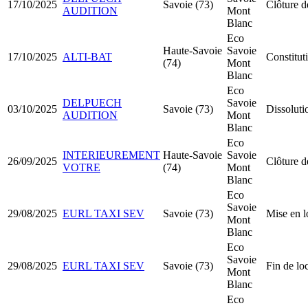
17/10/2025
Savoie (73)
Clôture d
AUDITION
Mont
Blanc
Eco
Haute-Savoie
Savoie
17/10/2025
ALTI-BAT
Constitu
(74)
Mont
Blanc
Eco
DELPUECH
Savoie
03/10/2025
Savoie (73)
Dissoluti
AUDITION
Mont
Blanc
Eco
INTERIEUREMENT
Haute-Savoie
Savoie
26/09/2025
Clôture d
VOTRE
(74)
Mont
Blanc
Eco
Savoie
29/08/2025
EURL TAXI SEV
Savoie (73)
Mise en l
Mont
Blanc
Eco
Savoie
29/08/2025
EURL TAXI SEV
Savoie (73)
Fin de lo
Mont
Blanc
Eco