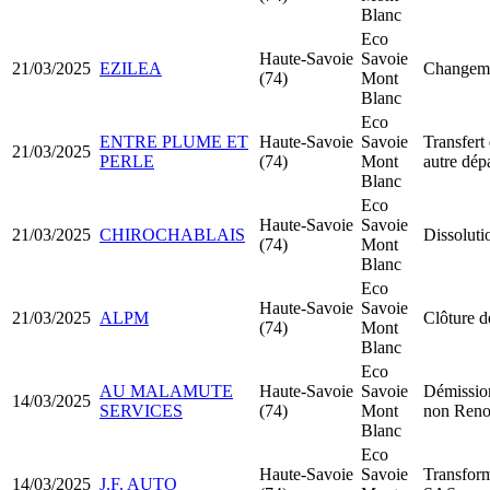
Blanc
Eco
Haute-Savoie
Savoie
21/03/2025
EZILEA
Changemen
(74)
Mont
Blanc
Eco
ENTRE PLUME ET
Haute-Savoie
Savoie
Transfert 
21/03/2025
PERLE
(74)
Mont
autre dép
Blanc
Eco
Haute-Savoie
Savoie
21/03/2025
CHIROCHABLAIS
Dissoluti
(74)
Mont
Blanc
Eco
Haute-Savoie
Savoie
21/03/2025
ALPM
Clôture d
(74)
Mont
Blanc
Eco
AU MALAMUTE
Haute-Savoie
Savoie
Démission
14/03/2025
SERVICES
(74)
Mont
non Reno
Blanc
Eco
Haute-Savoie
Savoie
Transfor
14/03/2025
J.F. AUTO