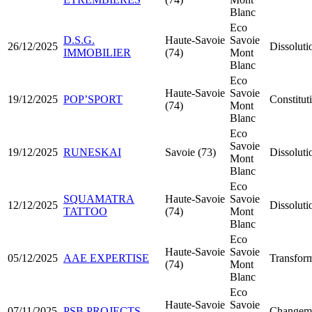
Blanc
Eco
D.S.G.
Haute-Savoie
Savoie
26/12/2025
Dissoluti
IMMOBILIER
(74)
Mont
Blanc
Eco
Haute-Savoie
Savoie
19/12/2025
POP’SPORT
Constitu
(74)
Mont
Blanc
Eco
Savoie
19/12/2025
RUNESKAI
Savoie (73)
Dissoluti
Mont
Blanc
Eco
SQUAMATRA
Haute-Savoie
Savoie
12/12/2025
Dissoluti
TATTOO
(74)
Mont
Blanc
Eco
Haute-Savoie
Savoie
05/12/2025
AAE EXPERTISE
Transfor
(74)
Mont
Blanc
Eco
Haute-Savoie
Savoie
07/11/2025
PSB PROJECTS
Changemen