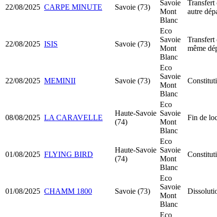
Savoie
Transfert 
22/08/2025
CARPE MINUTE
Savoie (73)
Mont
autre dép
Blanc
Eco
Savoie
Transfert 
22/08/2025
ISIS
Savoie (73)
Mont
même dép
Blanc
Eco
Savoie
22/08/2025
MEMINII
Savoie (73)
Constitu
Mont
Blanc
Eco
Haute-Savoie
Savoie
08/08/2025
LA CARAVELLE
Fin de lo
(74)
Mont
Blanc
Eco
Haute-Savoie
Savoie
01/08/2025
FLYING BIRD
Constitu
(74)
Mont
Blanc
Eco
Savoie
01/08/2025
CHAMM 1800
Savoie (73)
Dissoluti
Mont
Blanc
Eco