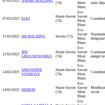
07/03/2025
ANDRE HOLDING
(74)
Mont
autre dép
Blanc
Eco
Haute-Savoie
Savoie
07/03/2025
ELIO
Constitu
(74)
Mont
Blanc
Eco
Savoie
Nominati
21/02/2025
HB HOLDING
Savoie (73)
Mont
dirigeant
Blanc
Eco
JPH
Haute-Savoie
Savoie
Continuati
21/02/2025
GROUNDWORKS
(74)
Mont
malgré le
Blanc
Eco
AMANDINE
Haute-Savoie
Savoie
14/02/2025
Constitu
VANHOVE
(74)
Mont
Blanc
Eco
Haute-Savoie
Savoie
Modificat
14/02/2025
NEREID
(74)
Mont
social
Blanc
Eco