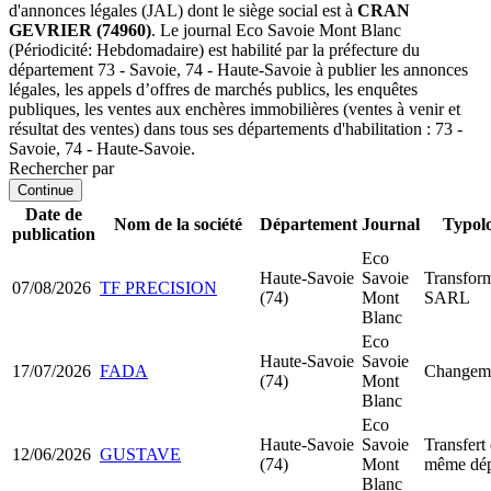
d'annonces légales (JAL) dont le siège social est à
CRAN
GEVRIER (74960)
. Le journal Eco Savoie Mont Blanc
(Périodicité: Hebdomadaire) est habilité par la préfecture du
département 73 - Savoie, 74 - Haute-Savoie à publier les annonces
légales, les appels d’offres de marchés publics, les enquêtes
publiques, les ventes aux enchères immobilières (ventes à venir et
résultat des ventes) dans tous ses départements d'habilitation : 73 -
Savoie, 74 - Haute-Savoie.
Rechercher par
Continue
Date de
Nom de la société
Département
Journal
Typolo
publication
Eco
Haute-Savoie
Savoie
Transfor
07/08/2026
TF PRECISION
(74)
Mont
SARL
Blanc
Eco
Haute-Savoie
Savoie
17/07/2026
FADA
Changeme
(74)
Mont
Blanc
Eco
Haute-Savoie
Savoie
Transfert 
12/06/2026
GUSTAVE
(74)
Mont
même dép
Blanc