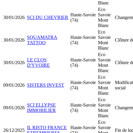
Blanc
Eco
Haute-Savoie
Savoie
30/01/2026
SCI DU CHEVRIER
Changeme
(74)
Mont
Blanc
Eco
SQUAMATRA
Haute-Savoie
Savoie
30/01/2026
Clôture d
TATTOO
(74)
Mont
Blanc
Eco
LE CLOS
Haute-Savoie
Savoie
30/01/2026
Clôture d
D'YVOIRE
(74)
Mont
Blanc
Eco
Haute-Savoie
Savoie
Modificat
09/01/2026
SISTERS INVEST
(74)
Mont
social
Blanc
Eco
SCI ELLYPSE
Haute-Savoie
Savoie
09/01/2026
Changeme
IMMOBILIER
(74)
Mont
Blanc
Eco
IL RISTO FRANCE
Haute-Savoie
Savoie
26/12/2025
Fin de lo
ETREMBIERES
(74)
Mont