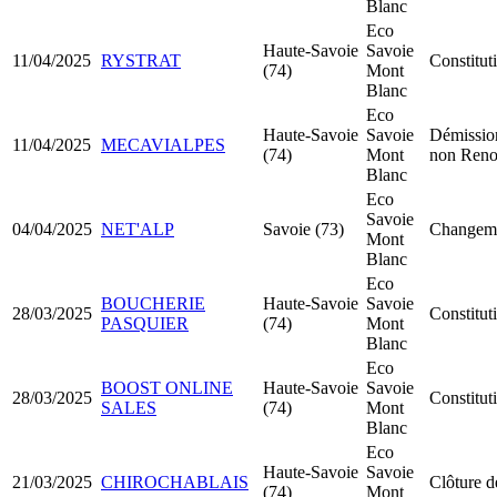
Blanc
Eco
Haute-Savoie
Savoie
11/04/2025
RYSTRAT
Constitu
(74)
Mont
Blanc
Eco
Haute-Savoie
Savoie
Démission
11/04/2025
MECAVIALPES
(74)
Mont
non Reno
Blanc
Eco
Savoie
04/04/2025
NET'ALP
Savoie (73)
Changeme
Mont
Blanc
Eco
BOUCHERIE
Haute-Savoie
Savoie
28/03/2025
Constitu
PASQUIER
(74)
Mont
Blanc
Eco
BOOST ONLINE
Haute-Savoie
Savoie
28/03/2025
Constitu
SALES
(74)
Mont
Blanc
Eco
Haute-Savoie
Savoie
21/03/2025
CHIROCHABLAIS
Clôture d
(74)
Mont