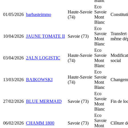
Blanc
Eco
Haute-Savoie
Savoie
01/05/2026
barbasteimmo
Constitut
(74)
Mont
Blanc
Eco
Savoie
Transfert 
10/04/2026
JAUNE TOMATE II
Savoie (73)
Mont
même dép
Blanc
Eco
Haute-Savoie
Savoie
Modificat
03/04/2026
2ALN LOGISTIC
(74)
Mont
social
Blanc
Eco
Haute-Savoie
Savoie
13/03/2026
BAIKOWSKI
Changeme
(74)
Mont
Blanc
Eco
Savoie
27/02/2026
BLUE MERMAID
Savoie (73)
Fin de lo
Mont
Blanc
Eco
Savoie
06/02/2026
CHAMM 1800
Savoie (73)
Clôture d
Mont