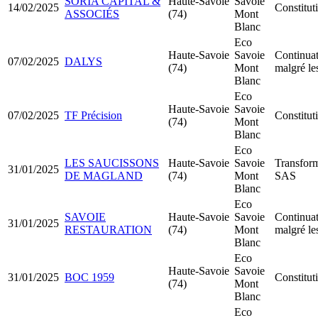
SORIA CAPITAL &
Haute-Savoie
Savoie
14/02/2025
Constitu
ASSOCIÉS
(74)
Mont
Blanc
Eco
Haute-Savoie
Savoie
Continuati
07/02/2025
DALYS
(74)
Mont
malgré le
Blanc
Eco
Haute-Savoie
Savoie
07/02/2025
TF Précision
Constitu
(74)
Mont
Blanc
Eco
LES SAUCISSONS
Haute-Savoie
Savoie
Transfor
31/01/2025
DE MAGLAND
(74)
Mont
SAS
Blanc
Eco
SAVOIE
Haute-Savoie
Savoie
Continuati
31/01/2025
RESTAURATION
(74)
Mont
malgré le
Blanc
Eco
Haute-Savoie
Savoie
31/01/2025
BOC 1959
Constitu
(74)
Mont
Blanc
Eco