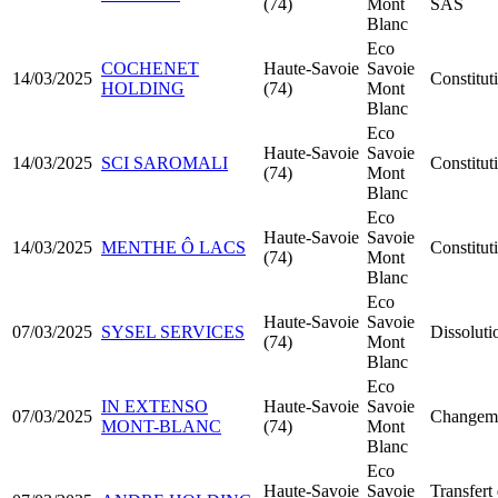
(74)
Mont
SAS
Blanc
Eco
COCHENET
Haute-Savoie
Savoie
14/03/2025
Constitu
HOLDING
(74)
Mont
Blanc
Eco
Haute-Savoie
Savoie
14/03/2025
SCI SAROMALI
Constitut
(74)
Mont
Blanc
Eco
Haute-Savoie
Savoie
14/03/2025
MENTHE Ô LACS
Constitu
(74)
Mont
Blanc
Eco
Haute-Savoie
Savoie
07/03/2025
SYSEL SERVICES
Dissoluti
(74)
Mont
Blanc
Eco
IN EXTENSO
Haute-Savoie
Savoie
07/03/2025
Changeme
MONT-BLANC
(74)
Mont
Blanc
Eco
Haute-Savoie
Savoie
Transfert 