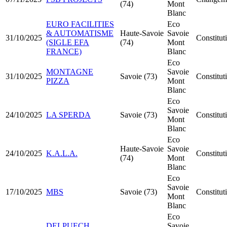
(74)
Mont
Blanc
EURO FACILITIES
Eco
& AUTOMATISME
Haute-Savoie
Savoie
31/10/2025
Constitu
(SIGLE EFA
(74)
Mont
FRANCE)
Blanc
Eco
MONTAGNE
Savoie
31/10/2025
Savoie (73)
Constitu
PIZZA
Mont
Blanc
Eco
Savoie
24/10/2025
LA SPERDA
Savoie (73)
Constitut
Mont
Blanc
Eco
Haute-Savoie
Savoie
24/10/2025
K.A.L.A.
Constitu
(74)
Mont
Blanc
Eco
Savoie
17/10/2025
MBS
Savoie (73)
Constitu
Mont
Blanc
Eco
DELPUECH
Savoie