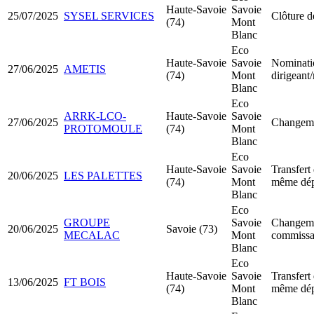
Haute-Savoie
Savoie
25/07/2025
SYSEL SERVICES
Clôture d
(74)
Mont
Blanc
Eco
Haute-Savoie
Savoie
Nominati
27/06/2025
AMETIS
(74)
Mont
dirigeant
Blanc
Eco
ARRK-LCO-
Haute-Savoie
Savoie
27/06/2025
Changeme
PROTOMOULE
(74)
Mont
Blanc
Eco
Haute-Savoie
Savoie
Transfert 
20/06/2025
LES PALETTES
(74)
Mont
même dép
Blanc
Eco
GROUPE
Savoie
Changeme
20/06/2025
Savoie (73)
MECALAC
Mont
commissa
Blanc
Eco
Haute-Savoie
Savoie
Transfert 
13/06/2025
FT BOIS
(74)
Mont
même dép
Blanc