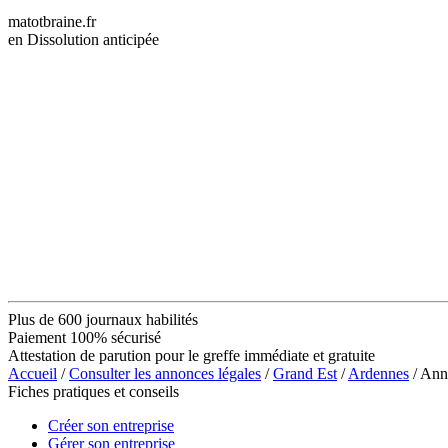
matotbraine.fr
en Dissolution anticipée
Plus de 600 journaux habilités
Paiement 100% sécurisé
Attestation de parution pour le greffe immédiate et gratuite
Accueil
/
Consulter les annonces légales
/
Grand Est
/
Ardennes
/ Ann
Fiches pratiques et conseils
Créer son entreprise
Gérer son entreprise