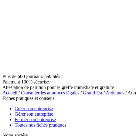
Plus de 600 journaux habilités
Paiement 100% sécurisé
Attestation de parution pour le greffe immédiate et gratuite
Accueil
/
Consulter les annonces légales
/
Grand Est
/
Ardennes
/ Ann
Fiches pratiques et conseils
Créer son entreprise
Gérer son entreprise
Fermer son entreprise
Toutes nos fiches pratiques
Notre société