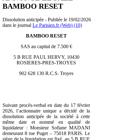
BAMBOO RESET
Dissolution anticipée - Publiée le 19/02/2026
dans le journal
Le Parisien.fr (Web) (10)
BAMBOO RESET
SAS au capital de 7.500 €
5 B RUE PAUL HERVY, 10430
ROSIERES-PRES-TROYES
902 628 130 R.C.S. Troyes
Suivant procès-verbal en date du 17 février
2026, l’actionnaire unique a décidé de la
dissolution anticipée de la société à cette
même date et nommé en qualité de
liquidateur : Monsieur Sofiane MADANI
demeurant 8 rue Puget – 75018 PARIS. Le
siège de la liquidation est fixé au 5 B RUE