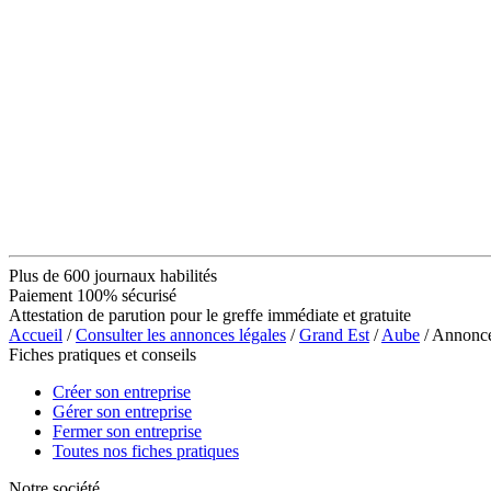
Plus de 600 journaux habilités
Paiement 100% sécurisé
Attestation de parution pour le greffe immédiate et gratuite
Accueil
/
Consulter les annonces légales
/
Grand Est
/
Aube
/ Annon
Fiches pratiques et conseils
Créer son entreprise
Gérer son entreprise
Fermer son entreprise
Toutes nos fiches pratiques
Notre société