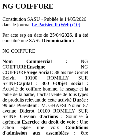
NG COIFFURE
Constitution SASU - Publiée le 14/05/2026
dans le journal
Le Parisien.fr (Web) (10)
Par acte ssp en date de 25/04/2026, il a été
constitué une SASU
Dénomination :
NG COIFFURE
Nom Commercial
: NG
COIFFURE
Enseigne
: NG
COIFFURE
Siège Social
: 38 bis rue Gornet
Boivin 10100 ROMILLY SUR
SEINE
Capital
: 300 €
Objet social
:
Activité de coiffure homme, le rasage et la
taille de la barbe, l’achat vente de tous types
de produits relevant de cette activité
Durée
:
99 ans
Président
: M. GHAFSI Nouari 87
avenue Diderot 10100 ROMILLY SUR
SEINE
Cession d'actions
: Soumise à
agrément
Exercice du droit de vote
: Une
action égale une voix
Conditions
d'admission aux assemblées
: être