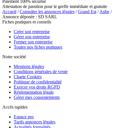
Paiement 100% sécurisé
Attestation de parution pour le greffe immédiate et gratuite
Accueil
/
Consulter les annonces légales
/
Grand Est
/
Aube
/
Annonce déposée : SD SARL
Fiches pratiques et conseils
Créer son entreprise
Gérer son entreprise
Fermer son entreprise
Toutes nos fiches pratiques
Notre société
Mentions légales
Conditions générales de vente
Charte Cookies
Politique de confidentialité
Exercer vos droits RGPD
Réglementation légale
Gérer mes consentements
Accès rapides
Espace pro
Tarifs annonces légales
Actualités formalités