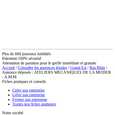
Plus de 600 journaux habilités
Paiement 100% sécurisé
Attestation de parution pour le greffe immédiate et gratuite
Accueil
/
Consulter les annonces légales
/
Grand Est
/
Bas-Rhin
/
Annonce déposée : ATELIERS MECANIQUES DE LA MODER
- A.M.M
Fiches pratiques et conseils
Créer son entreprise
Gérer son entreprise
Fermer son entreprise
Toutes nos fiches pratiques
Notre société