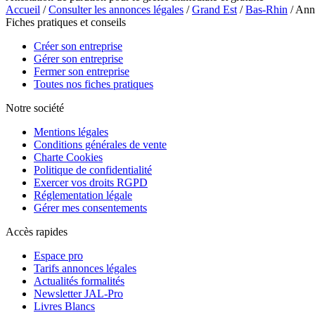
Accueil
/
Consulter les annonces légales
/
Grand Est
/
Bas-Rhin
/ Ann
Fiches pratiques et conseils
Créer son entreprise
Gérer son entreprise
Fermer son entreprise
Toutes nos fiches pratiques
Notre société
Mentions légales
Conditions générales de vente
Charte Cookies
Politique de confidentialité
Exercer vos droits RGPD
Réglementation légale
Gérer mes consentements
Accès rapides
Espace pro
Tarifs annonces légales
Actualités formalités
Newsletter JAL-Pro
Livres Blancs