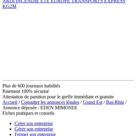
ARDI INCENDIE ETE EUROPE TRANSPORTS EXPRESS
KG2M
Plus de 600 journaux habilités
Paiement 100% sécurisé
Attestation de parution pour le greffe immédiate et gratuite
Accueil
/
Consulter les annonces légales
/
Grand Est
/
Bas-Rhin
/
Annonce déposée : EDEN MIMOSEE
Fiches pratiques et conseils
Créer son entreprise
Gérer son entreprise
Fermer son entreprise