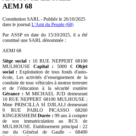
AEMJ 68
Constitution SARL - Publiée le 26/10/2025
dans le journal
L'Ami du Peuple (68)
Par ASSP en date du 15/10/2025, il a été
constitué une SARL dénommée :
AEMJ 68
Siège social :
10 RUE NEPPERT 68100
MULHOUSE
Capital :
5000 €
Objet
social :
Exploitation de tous fonds d'auto-
école, Les activités d’enseignement de la
conduite de tous véhicules à moteur terrestre
et de l’éducation à la sécurité routière
Gérance :
M MICHAEL JUD demeurant
10 RUE NEPPERT 68100 MULHOUSE ;
Mme PRISCILLA SI DJILALI demeurant
9 RUE PABLO PICASSO 68260
KINGERSHEIM
Durée :
99 ans à compter
de son immatriculation au RCS de
MULHOUSE. Etablissement principal : 22
rue du Général de Gaulle - 68400