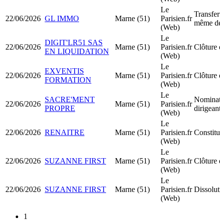
Le
Transfer
22/06/2026
GL IMMO
Marne (51)
Parisien.fr
même dé
(Web)
Le
DIGIT'LR51 SAS
22/06/2026
Marne (51)
Parisien.fr
Clôture 
EN LIQUIDATION
(Web)
Le
EXVENTIS
22/06/2026
Marne (51)
Parisien.fr
Clôture 
FORMATION
(Web)
Le
SACRE'MENT
Nominat
22/06/2026
Marne (51)
Parisien.fr
PROPRE
dirigea
(Web)
Le
22/06/2026
RENAITRE
Marne (51)
Parisien.fr
Constit
(Web)
Le
22/06/2026
SUZANNE FIRST
Marne (51)
Parisien.fr
Clôture 
(Web)
Le
22/06/2026
SUZANNE FIRST
Marne (51)
Parisien.fr
Dissolut
(Web)
1