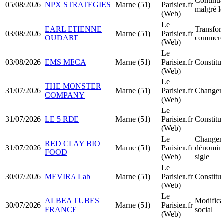
Continua
05/08/2026
NPX STRATEGIES
Marne (51)
Parisien.fr
malgré l
(Web)
Le
EARL ETIENNE
Transfor
03/08/2026
Marne (51)
Parisien.fr
OUDART
commerc
(Web)
Le
03/08/2026
EMS MECA
Marne (51)
Parisien.fr
Constit
(Web)
Le
THE MONSTER
31/07/2026
Marne (51)
Parisien.fr
Changem
COMPANY
(Web)
Le
31/07/2026
LE 5 RDE
Marne (51)
Parisien.fr
Constit
(Web)
Le
Changem
RED CLAY BIO
31/07/2026
Marne (51)
Parisien.fr
dénomina
FOOD
(Web)
sigle
Le
30/07/2026
MEVIRA Lab
Marne (51)
Parisien.fr
Constit
(Web)
Le
ALBEA TUBES
Modifica
30/07/2026
Marne (51)
Parisien.fr
FRANCE
social
(Web)