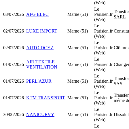
(Web)
Le
Transfo
03/07/2026
AFG ELEC
Marne (51)
Parisien.fr
SARL
(Web)
Le
02/07/2026
LUXE IMPORT
Marne (51)
Parisien.fr
Constit
(Web)
Le
02/07/2026
AUTO DCYZ
Marne (51)
Parisien.fr
Clôture 
(Web)
Le
AIR TEXTILE
01/07/2026
Marne (51)
Parisien.fr
Changem
VENTILATION
(Web)
Le
Transfo
01/07/2026
PERL'AZUR
Marne (51)
Parisien.fr
SAS
(Web)
Le
Transfer
01/07/2026
KTM TRANSPORT
Marne (51)
Parisien.fr
même dé
(Web)
Le
30/06/2026
NANICURVY
Marne (51)
Parisien.fr
Dissolut
(Web)
Le