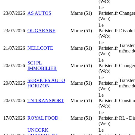
(Web)
Le
23/07/2026
AS AUTOS
Marne (51)
Parisien.fr
Changem
(Web)
Le
23/07/2026
OUGARANE
Marne (51)
Parisien.fr
Dissolut
(Web)
Le
Transfer
21/07/2026
NELLCOTE
Marne (51)
Parisien.fr
même dé
(Web)
Le
SCI PL
20/07/2026
Marne (51)
Parisien.fr
Changem
IMMOBILIER
(Web)
Le
SERVICES AUTO
Transfer
20/07/2026
Marne (51)
Parisien.fr
HORIZON
même dé
(Web)
Le
20/07/2026
TN TRANSPORT
Marne (51)
Parisien.fr
Constit
(Web)
Le
17/07/2026
ROYAL FOOD
Marne (51)
Parisien.fr
RL - Dis
(Web)
UNCORK
Le