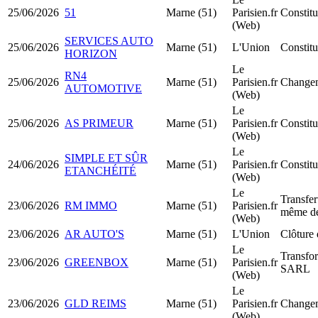
25/06/2026
51
Marne (51)
Parisien.fr
Constitu
(Web)
SERVICES AUTO
25/06/2026
Marne (51)
L'Union
Constit
HORIZON
Le
RN4
25/06/2026
Marne (51)
Parisien.fr
Changem
AUTOMOTIVE
(Web)
Le
25/06/2026
AS PRIMEUR
Marne (51)
Parisien.fr
Constit
(Web)
Le
SIMPLE ET SÛR
24/06/2026
Marne (51)
Parisien.fr
Constit
ETANCHÉITÉ
(Web)
Le
Transfer
23/06/2026
RM IMMO
Marne (51)
Parisien.fr
même dé
(Web)
23/06/2026
AR AUTO'S
Marne (51)
L'Union
Clôture 
Le
Transfo
23/06/2026
GREENBOX
Marne (51)
Parisien.fr
SARL
(Web)
Le
23/06/2026
GLD REIMS
Marne (51)
Parisien.fr
Changem
(Web)