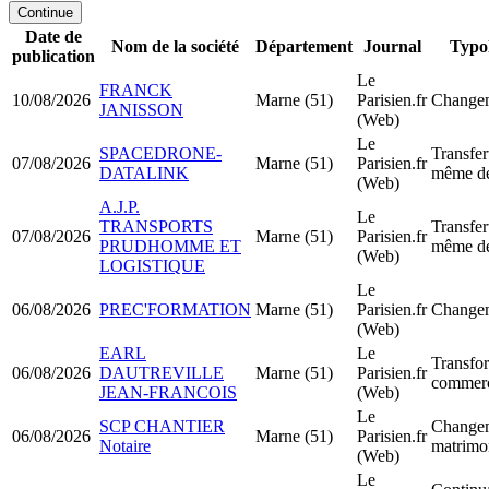
Continue
Date de
Nom de la société
Département
Journal
Typo
publication
Le
FRANCK
10/08/2026
Marne (51)
Parisien.fr
Changem
JANISSON
(Web)
Le
SPACEDRONE-
Transfer
07/08/2026
Marne (51)
Parisien.fr
DATALINK
même dé
(Web)
A.J.P.
Le
TRANSPORTS
Transfer
07/08/2026
Marne (51)
Parisien.fr
PRUDHOMME ET
même dé
(Web)
LOGISTIQUE
Le
06/08/2026
PREC'FORMATION
Marne (51)
Parisien.fr
Changem
(Web)
EARL
Le
Transfor
06/08/2026
DAUTREVILLE
Marne (51)
Parisien.fr
commerc
JEAN-FRANCOIS
(Web)
Le
SCP CHANTIER
Changem
06/08/2026
Marne (51)
Parisien.fr
Notaire
matrimo
(Web)
Le