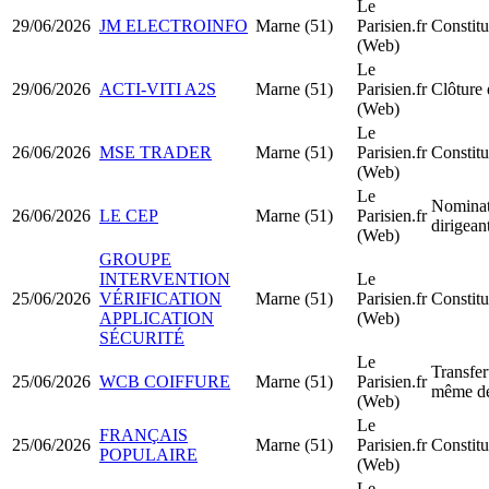
Le
29/06/2026
JM ELECTROINFO
Marne (51)
Parisien.fr
Constit
(Web)
Le
29/06/2026
ACTI-VITI A2S
Marne (51)
Parisien.fr
Clôture 
(Web)
Le
26/06/2026
MSE TRADER
Marne (51)
Parisien.fr
Constit
(Web)
Le
Nominat
26/06/2026
LE CEP
Marne (51)
Parisien.fr
dirigea
(Web)
GROUPE
INTERVENTION
Le
25/06/2026
VÉRIFICATION
Marne (51)
Parisien.fr
Constit
APPLICATION
(Web)
SÉCURITÉ
Le
Transfer
25/06/2026
WCB COIFFURE
Marne (51)
Parisien.fr
même dé
(Web)
Le
FRANÇAIS
25/06/2026
Marne (51)
Parisien.fr
Constit
POPULAIRE
(Web)
Le