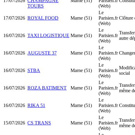
17/07/2026
CHAMPAGNE
Marne (51)
Parisien.fr
Constit
TOURS
(Web)
Le
17/07/2026
ROYAL FOOD
Marne (51)
Parisien.fr
Clôture 
(Web)
Le
Transfer
16/07/2026
TAXI LOGISTIQUE
Marne (51)
Parisien.fr
autre dé
(Web)
Le
16/07/2026
AUGUSTE 37
Marne (51)
Parisien.fr
Changem
(Web)
Le
Modifica
16/07/2026
STBA
Marne (51)
Parisien.fr
social
(Web)
Le
Transfer
16/07/2026
ROZA BATIMENT
Marne (51)
Parisien.fr
même dé
(Web)
Le
16/07/2026
RIKA 51
Marne (51)
Parisien.fr
Constit
(Web)
Le
Transfer
15/07/2026
CS TRANS
Marne (51)
Parisien.fr
même dé
(Web)
Le