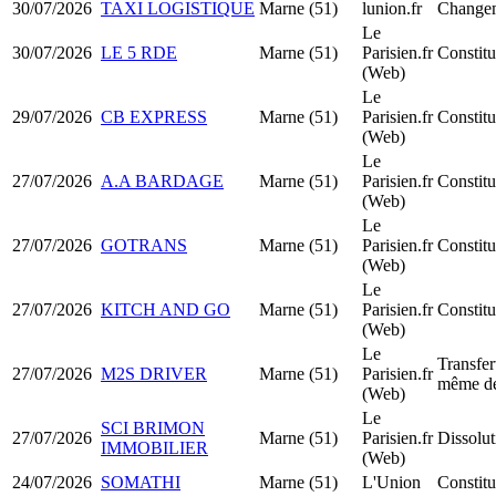
30/07/2026
TAXI LOGISTIQUE
Marne (51)
lunion.fr
Changem
Le
30/07/2026
LE 5 RDE
Marne (51)
Parisien.fr
Constit
(Web)
Le
29/07/2026
CB EXPRESS
Marne (51)
Parisien.fr
Constit
(Web)
Le
27/07/2026
A.A BARDAGE
Marne (51)
Parisien.fr
Constit
(Web)
Le
27/07/2026
GOTRANS
Marne (51)
Parisien.fr
Constit
(Web)
Le
27/07/2026
KITCH AND GO
Marne (51)
Parisien.fr
Constit
(Web)
Le
Transfer
27/07/2026
M2S DRIVER
Marne (51)
Parisien.fr
même dé
(Web)
Le
SCI BRIMON
27/07/2026
Marne (51)
Parisien.fr
Dissolut
IMMOBILIER
(Web)
24/07/2026
SOMATHI
Marne (51)
L'Union
Constit