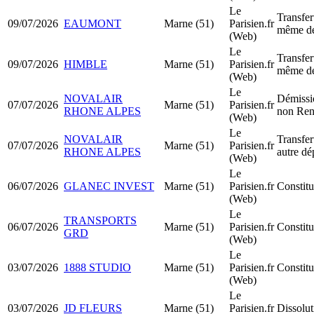
Le
Transfer
09/07/2026
EAUMONT
Marne (51)
Parisien.fr
même dé
(Web)
Le
Transfer
09/07/2026
HIMBLE
Marne (51)
Parisien.fr
même dé
(Web)
Le
NOVALAIR
Démissio
07/07/2026
Marne (51)
Parisien.fr
RHONE ALPES
non Ren
(Web)
Le
NOVALAIR
Transfer
07/07/2026
Marne (51)
Parisien.fr
RHONE ALPES
autre dé
(Web)
Le
06/07/2026
GLANEC INVEST
Marne (51)
Parisien.fr
Constit
(Web)
Le
TRANSPORTS
06/07/2026
Marne (51)
Parisien.fr
Constit
GRD
(Web)
Le
03/07/2026
1888 STUDIO
Marne (51)
Parisien.fr
Constit
(Web)
Le
03/07/2026
JD FLEURS
Marne (51)
Parisien.fr
Dissolut