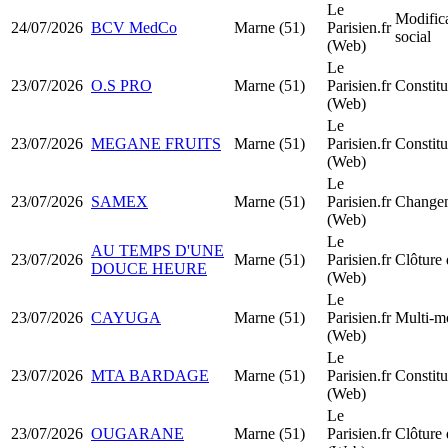
Le
Modifica
24/07/2026
BCV MedCo
Marne (51)
Parisien.fr
social
(Web)
Le
23/07/2026
O.S PRO
Marne (51)
Parisien.fr
Constit
(Web)
Le
23/07/2026
MEGANE FRUITS
Marne (51)
Parisien.fr
Constit
(Web)
Le
23/07/2026
SAMEX
Marne (51)
Parisien.fr
Changem
(Web)
Le
AU TEMPS D'UNE
23/07/2026
Marne (51)
Parisien.fr
Clôture 
DOUCE HEURE
(Web)
Le
23/07/2026
CAYUGA
Marne (51)
Parisien.fr
Multi-mo
(Web)
Le
23/07/2026
MTA BARDAGE
Marne (51)
Parisien.fr
Constit
(Web)
Le
23/07/2026
OUGARANE
Marne (51)
Parisien.fr
Clôture 