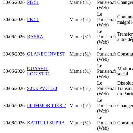
30/06/2026
PB 51
Marne (51)
Parisien.fr
Changem
(Web)
Le
Continua
30/06/2026
PB 51
Marne (51)
Parisien.fr
malgré l
(Web)
Le
Transfer
30/06/2026
BASRA
Marne (51)
Parisien.fr
autre dé
(Web)
Le
30/06/2026
GLANEC INVEST
Marne (51)
Parisien.fr
Constit
(Web)
Le
OUASHIL
Modifica
30/06/2026
Marne (51)
Parisien.fr
LOGISTIC
social
(Web)
Le
Dissolut
30/06/2026
S.C.I. PVC 120
Marne (51)
Parisien.fr
Transmis
(Web)
du Patr
Le
30/06/2026
PL IMMOBILIER 2
Marne (51)
Parisien.fr
Changem
(Web)
Le
29/06/2026
KARTULI SUPRA
Marne (51)
Parisien.fr
Constit
(Web)