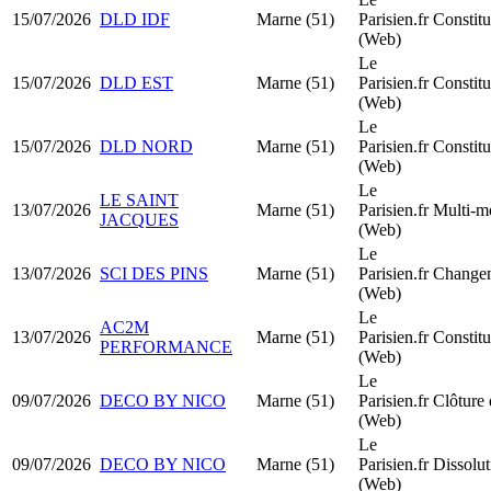
15/07/2026
DLD IDF
Marne (51)
Parisien.fr
Constit
(Web)
Le
15/07/2026
DLD EST
Marne (51)
Parisien.fr
Constit
(Web)
Le
15/07/2026
DLD NORD
Marne (51)
Parisien.fr
Constit
(Web)
Le
LE SAINT
13/07/2026
Marne (51)
Parisien.fr
Multi-mo
JACQUES
(Web)
Le
13/07/2026
SCI DES PINS
Marne (51)
Parisien.fr
Changem
(Web)
Le
AC2M
13/07/2026
Marne (51)
Parisien.fr
Constit
PERFORMANCE
(Web)
Le
09/07/2026
DECO BY NICO
Marne (51)
Parisien.fr
Clôture 
(Web)
Le
09/07/2026
DECO BY NICO
Marne (51)
Parisien.fr
Dissolut
(Web)