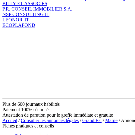
BILLY ET ASSOCIES
P.R. CONSEIL IMMOBILIER S.A.
NSP CONSULTING IT
LEONOR TP
ECOPLAFOND
Plus de 600 journaux habilités
Paiement 100% sécurisé
Attestation de parution pour le greffe immédiate et gratuite
Accueil
/
Consulter les annonces légales
/
Grand Est
/
Marne
/ Anno
Fiches pratiques et conseils