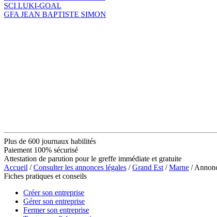
SCI LUKI-GOAL
GFA JEAN BAPTISTE SIMON
Plus de 600 journaux habilités
Paiement 100% sécurisé
Attestation de parution pour le greffe immédiate et gratuite
Accueil
/
Consulter les annonces légales
/
Grand Est
/
Marne
/ Annon
Fiches pratiques et conseils
Créer son entreprise
Gérer son entreprise
Fermer son entreprise