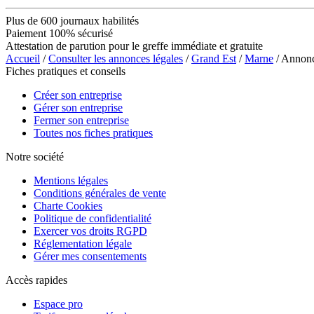
Plus de 600 journaux habilités
Paiement 100% sécurisé
Attestation de parution pour le greffe immédiate et gratuite
Accueil
/
Consulter les annonces légales
/
Grand Est
/
Marne
/ Annon
Fiches pratiques et conseils
Créer son entreprise
Gérer son entreprise
Fermer son entreprise
Toutes nos fiches pratiques
Notre société
Mentions légales
Conditions générales de vente
Charte Cookies
Politique de confidentialité
Exercer vos droits RGPD
Réglementation légale
Gérer mes consentements
Accès rapides
Espace pro