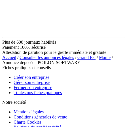
Plus de 600 journaux habilités
Paiement 100% sécurisé
Attestation de parution pour le greffe immédiate et gratuite
Accueil
/
Consulter les annonces légales
/
Grand Est
/
Marne
/
Annonce déposée : POILON SOFTWARE
Fiches pratiques et conseils
Créer son entreprise
Gérer son entreprise
Fermer son entreprise
Toutes nos fiches pratiques
Notre société
Mentions légales
Conditions générales de vente
Charte Cookies