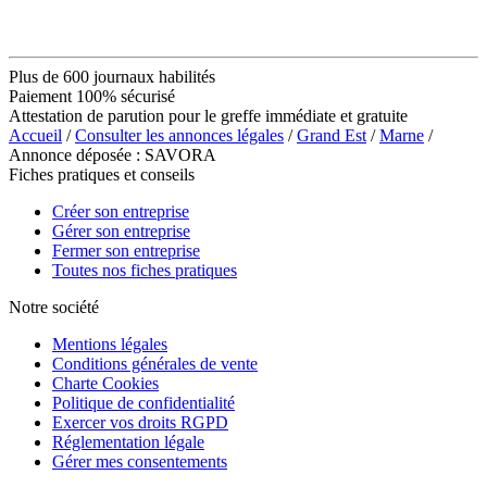
Plus de 600 journaux habilités
Paiement 100% sécurisé
Attestation de parution pour le greffe immédiate et gratuite
Accueil
/
Consulter les annonces légales
/
Grand Est
/
Marne
/
Annonce déposée : SAVORA
Fiches pratiques et conseils
Créer son entreprise
Gérer son entreprise
Fermer son entreprise
Toutes nos fiches pratiques
Notre société
Mentions légales
Conditions générales de vente
Charte Cookies
Politique de confidentialité
Exercer vos droits RGPD
Réglementation légale
Gérer mes consentements