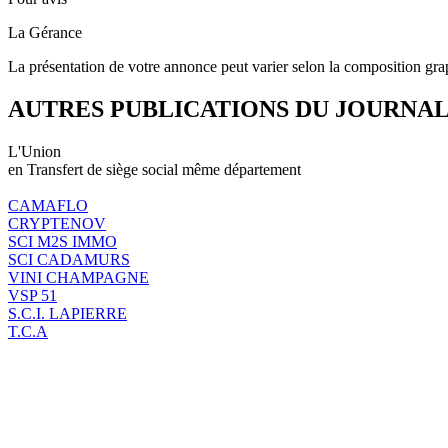
La Gérance
La présentation de votre annonce peut varier selon la composition gra
AUTRES PUBLICATIONS DU JOURNA
L'Union
en Transfert de siège social même département
CAMAFLO
CRYPTENOV
SCI M2S IMMO
SCI CADAMURS
VINI CHAMPAGNE
VSP 51
S.C.I. LAPIERRE
T.C.A