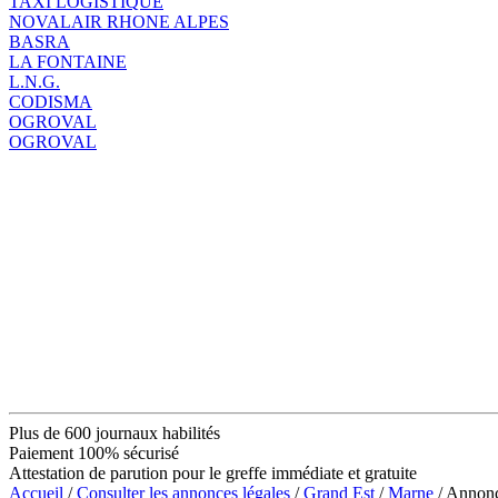
TAXI LOGISTIQUE
NOVALAIR RHONE ALPES
BASRA
LA FONTAINE
L.N.G.
CODISMA
OGROVAL
OGROVAL
Plus de 600 journaux habilités
Paiement 100% sécurisé
Attestation de parution pour le greffe immédiate et gratuite
Accueil
/
Consulter les annonces légales
/
Grand Est
/
Marne
/ Annon