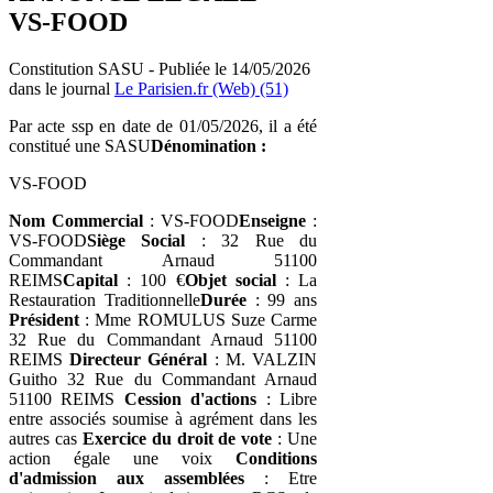
VS-FOOD
Constitution SASU - Publiée le 14/05/2026
dans le journal
Le Parisien.fr (Web) (51)
Par acte ssp en date de 01/05/2026, il a été
constitué une SASU
Dénomination :
VS-FOOD
Nom Commercial
: VS-FOOD
Enseigne
:
VS-FOOD
Siège Social
: 32 Rue du
Commandant Arnaud 51100
REIMS
Capital
: 100 €
Objet social
: La
Restauration Traditionnelle
Durée
: 99 ans
Président
: Mme ROMULUS Suze Carme
32 Rue du Commandant Arnaud 51100
REIMS
Directeur Général
: M. VALZIN
Guitho 32 Rue du Commandant Arnaud
51100 REIMS
Cession d'actions
: Libre
entre associés soumise à agrément dans les
autres cas
Exercice du droit de vote
: Une
action égale une voix
Conditions
d'admission aux assemblées
: Etre