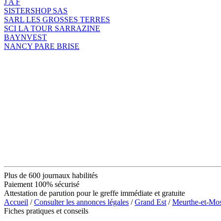
J A F
SISTERSHOP SAS
SARL LES GROSSES TERRES
SCI LA TOUR SARRAZINE
BAYNVEST
NANCY PARE BRISE
Plus de 600 journaux habilités
Paiement 100% sécurisé
Attestation de parution pour le greffe immédiate et gratuite
Accueil
/
Consulter les annonces légales
/
Grand Est
/
Meurthe-et-Mos
Fiches pratiques et conseils